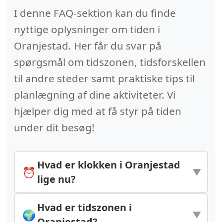
I denne FAQ-sektion kan du finde
nyttige oplysninger om tiden i
Oranjestad. Her får du svar på
spørgsmål om tidszonen, tidsforskellen
til andre steder samt praktiske tips til
planlægning af dine aktiviteter. Vi
hjælper dig med at få styr på tiden
under dit besøg!
Hvad er klokken i Oranjestad
⏰
▼
lige nu?
Klokken i Oranjestad er
13.15.49
. Byen
Hvad er tidszonen i
🌍
▼
ligger i tidszonen America/Aruba (UTC-
Oranjestad?