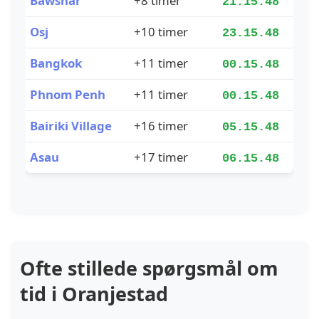
Bawshar
+8 timer
21.15.49
Osj
+10 timer
23.15.49
Bangkok
+11 timer
00.15.49
Phnom Penh
+11 timer
00.15.49
Bairiki Village
+16 timer
05.15.49
Asau
+17 timer
06.15.49
Ofte stillede spørgsmål om
tid i Oranjestad