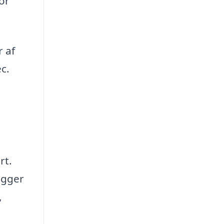
or
r af
c.
rt.
igger
,