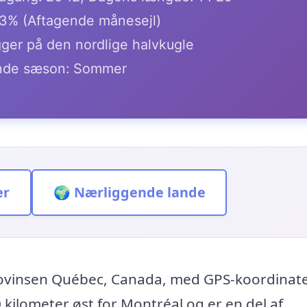
.3% (Aftagende månesejl)
gger på den nordlige halvkugle
de sæson: Sommer
er
🌍 Nærliggende lande
provinsen Québec, Canada, med GPS-koordinat
 kilometer øst for Montréal og er en del af