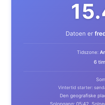
15
Datoen er
fre
Tidszone:
Am
6 ti
Som
Vintertid starter: søn
Den geografiske plac
Solopgang: 05:42, Solne