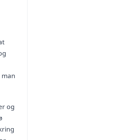
at
og
r man
er og
ø
kring