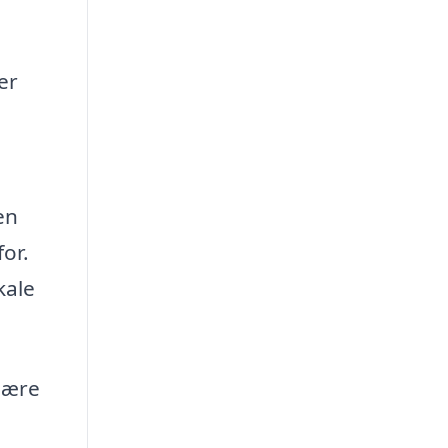
er
i
en
or.
kale
mære