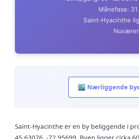
Månefase: 31
Saint-Hyacinthe li
Nuværen
🏙️ Nærliggende by
Saint-Hyacinthe er en by beliggende i 
45.63076, -72.95699. Byen ligger cirka 60