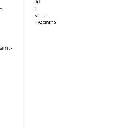
tid
n
i
Saint-
Hyacinthe
aint-