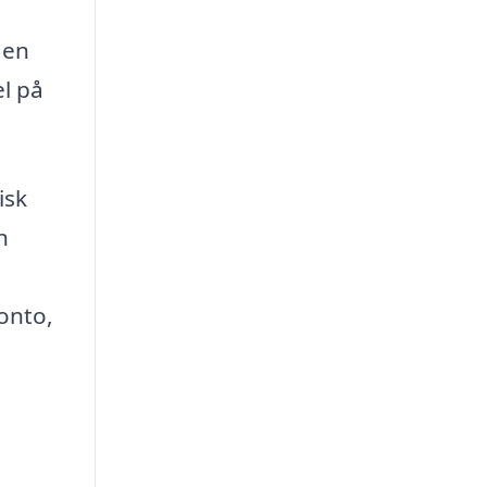
den
el på
.
isk
n
onto,