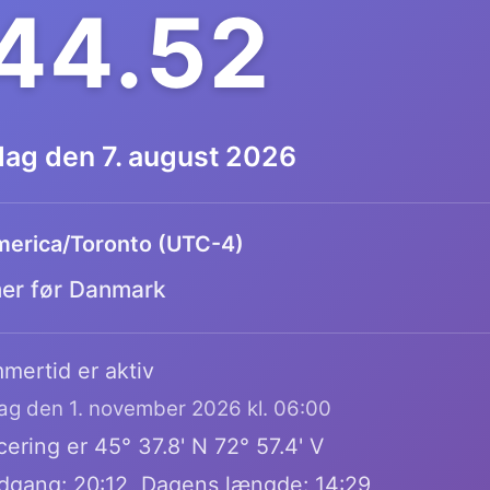
.44.53
dag den 7. august 2026
erica/Toronto (UTC-4)
mer før Danmark
mertid er aktiv
dag den 1. november 2026 kl. 06:00
ering er 45° 37.8' N 72° 57.4' V
dgang: 20:12, Dagens længde: 14:29