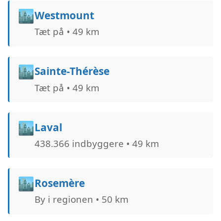
🏙️
Westmount
Tæt på • 49 km
🏙️
Sainte-Thérèse
Tæt på • 49 km
🏙️
Laval
438.366 indbyggere • 49 km
🏙️
Rosemère
By i regionen • 50 km