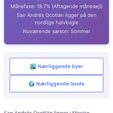
Månefase: 18.7% (Aftagende månesejl)
San Andrés Ocotlán ligger på den
nordlige halvkugle
Nuværende sæson: Sommer
🏙️ Nærliggende byer
🌍 Nærliggende lande
San Andrés Ocotlán ligger i Mexico,