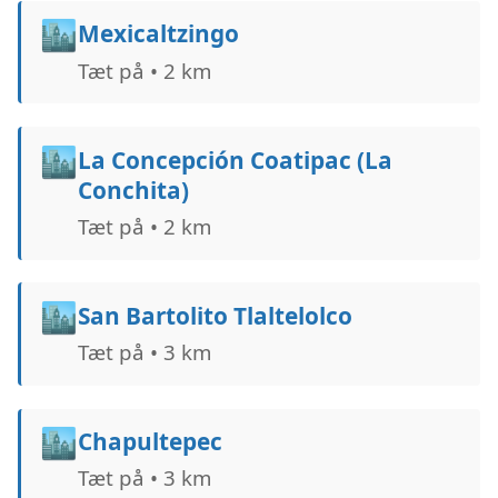
🏙️
Mexicaltzingo
Tæt på • 2 km
🏙️
La Concepción Coatipac (La
Conchita)
Tæt på • 2 km
🏙️
San Bartolito Tlaltelolco
Tæt på • 3 km
🏙️
Chapultepec
Tæt på • 3 km