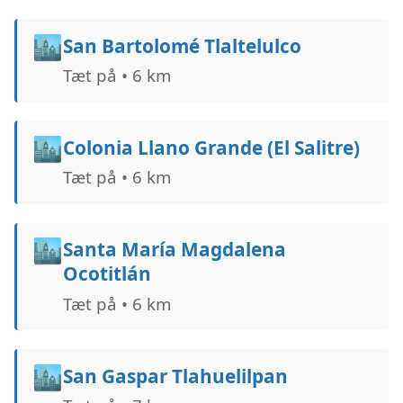
🏙️
San Bartolomé Tlaltelulco
Tæt på • 6 km
🏙️
Colonia Llano Grande (El Salitre)
Tæt på • 6 km
🏙️
Santa María Magdalena
Ocotitlán
Tæt på • 6 km
🏙️
San Gaspar Tlahuelilpan