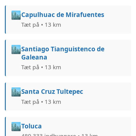
🏙️
Capulhuac de Mirafuentes
Tæt på • 13 km
🏙️
Santiago Tianguistenco de
Galeana
Tæt på • 13 km
🏙️
Santa Cruz Tultepec
Tæt på • 13 km
🏙️
Toluca
489.333 indbyggere • 13 km