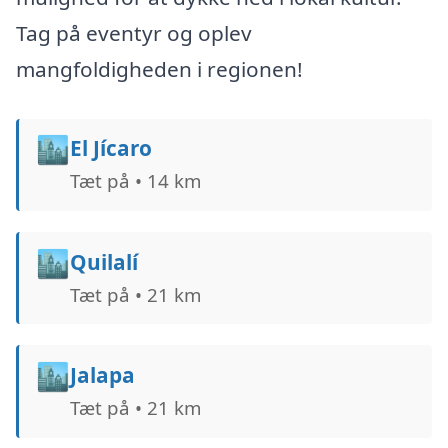
Tag på eventyr og oplev
mangfoldigheden i regionen!
🏙️
El Jícaro
Tæt på • 14 km
🏙️
Quilalí
Tæt på • 21 km
🏙️
Jalapa
Tæt på • 21 km