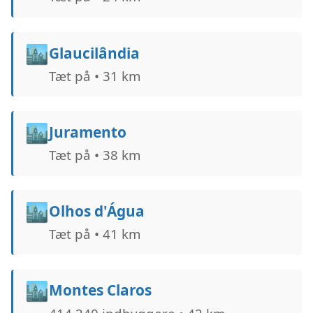
🏙️
Glaucilândia
Tæt på • 31 km
🏙️
Juramento
Tæt på • 38 km
🏙️
Olhos d'Água
Tæt på • 41 km
🏙️
Montes Claros