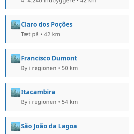
414.240 indbyggere • 42 km
🏙️
Claro dos Poções
Tæt på • 42 km
🏙️
Francisco Dumont
By i regionen • 50 km
🏙️
Itacambira
By i regionen • 54 km
🏙️
São João da Lagoa