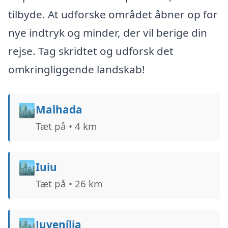
tilbyde. At udforske området åbner op for
nye indtryk og minder, der vil berige din
rejse. Tag skridtet og udforsk det
omkringliggende landskab!
🏙️
Malhada
Tæt på • 4 km
🏙️
Iuiu
Tæt på • 26 km
🏙️
Juvenília