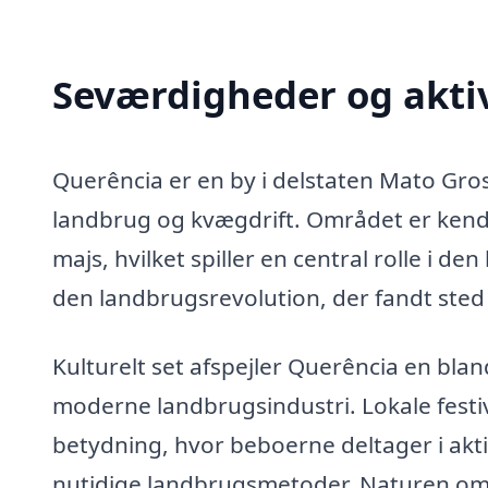
Seværdigheder og aktiv
Querência er en by i delstaten Mato Gros
landbrug og kvægdrift. Området er kend
majs, hvilket spiller en central rolle i de
den landbrugsrevolution, der fandt sted i 
Kulturelt set afspejler Querência en blan
moderne landbrugsindustri. Lokale festi
betydning, hvor beboerne deltager i aktiv
nutidige landbrugsmetoder. Naturen om