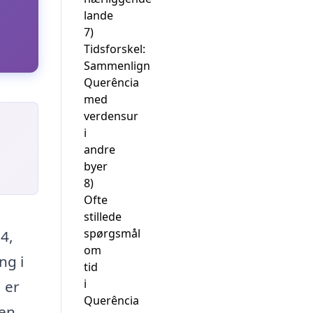
lande
7)
Tidsforskel:
Sammenlign
Querência
med
verdensur
i
andre
byer
8)
Ofte
stillede
spørgsmål
4,
om
ng i
tid
i
 er
Querência
den