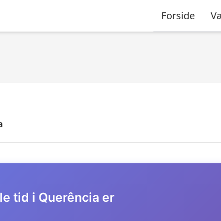
Forside
Væ
a
e tid i Querência er