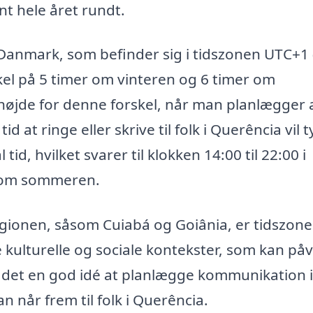
t hele året rundt.
nmark, som befinder sig i tidszonen UTC+1 (
el på 5 timer om vinteren og 6 timer om
 højde for denne forskel, når man planlægger 
at ringe eller skrive til folk i Querência vil t
id, hvilket svarer til klokken 14:00 til 22:00 i
0 om sommeren.
gionen, såsom Cuiabá og Goiânia, er tidszon
kulturelle og sociale kontekster, som kan påv
r det en god idé at planlægge kommunikation i
n når frem til folk i Querência.