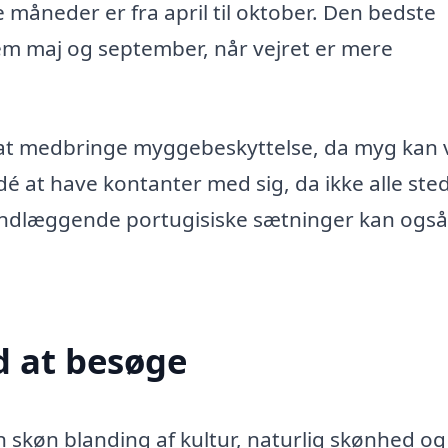
 måneder er fra april til oktober. Den bedste
lem maj og september, når vejret er mere
r at medbringe myggebeskyttelse, da myg kan
dé at have kontanter med sig, da ikke alle ste
grundlæggende portugisiske sætninger kan ogs
 at besøge
køn blanding af kultur, naturlig skønhed og 