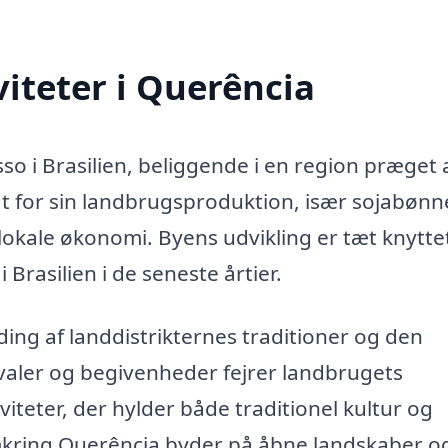
iteter i Querência
so i Brasilien, beliggende i en region præget 
t for sin landbrugsproduktion, især sojabønn
n lokale økonomi. Byens udvikling er tæt knyttet
Brasilien i de seneste årtier.
ding af landdistrikternes traditioner og den
valer og begivenheder fejrer landbrugets
iteter, der hylder både traditionel kultur og
kring Querência byder på åbne landskaber o