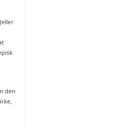
eller
at
ypisk
en den
irke,