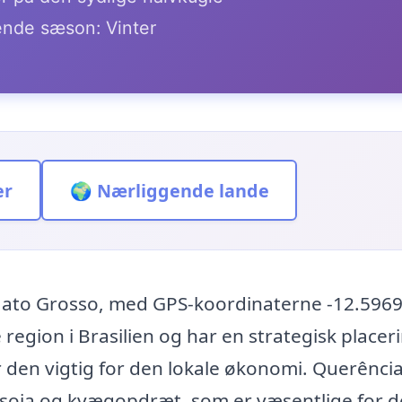
nde sæson: Vinter
er
🌍 Nærliggende lande
n Mato Grosso, med GPS-koordinaterne -12.5969
region i Brasilien og har en strategisk placeri
r den vigtig for den lokale økonomi. Querência
 soja og kvægopdræt, som er væsentlige for 