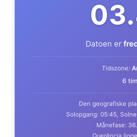
03.
Datoen er
fre
Tidszone:
A
6 ti
Den geografiske plac
Solopgang: 05:45, Solne
Månefase: 36
Querência ligge