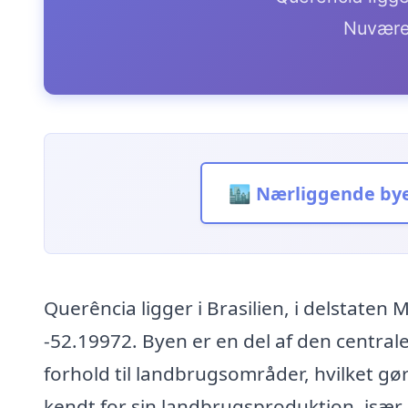
Nuvære
🏙️ Nærliggende by
Querência ligger i Brasilien, i delstate
-52.19972. Byen er en del af den centrale 
forhold til landbrugsområder, hvilket gø
kendt for sin landbrugsproduktion, især