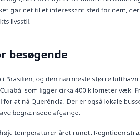
et gør det til et interessant sted for dem, der
s livsstil.
or besøgende
 i Brasilien, og den nærmeste større lufthavn
Cuiabá, som ligger cirka 400 kilometer væk. F
l for at nå Querência. Der er også lokale busse
 have begrænsede afgange.
d høje temperaturer året rundt. Regntiden str