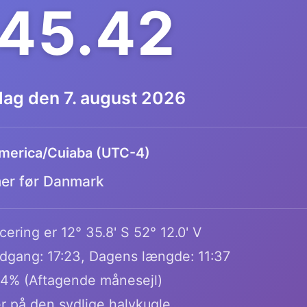
45.43
dag den 7. august 2026
merica/Cuiaba (UTC-4)
mer før Danmark
ering er 12° 35.8' S 52° 12.0' V
dgang: 17:23, Dagens længde: 11:37
.4% (Aftagende månesejl)
r på den sydlige halvkugle