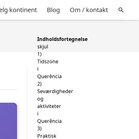
lg kontinent
Blog
Om / kontakt
Indholdsfortegnelse
skjul
1)
Tidszone
i
Querência
2)
Seværdigheder
og
aktiviteter
i
Querência
3)
Praktisk