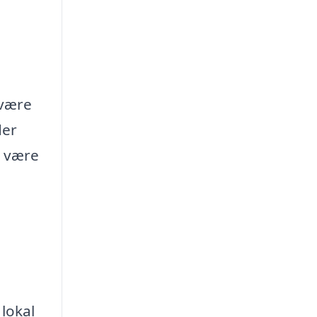
 være
der
å være
lokal