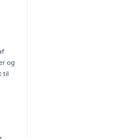
af
er og
 til
g