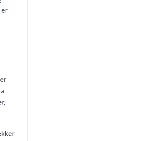
 er
 er
ra
r,
ækker