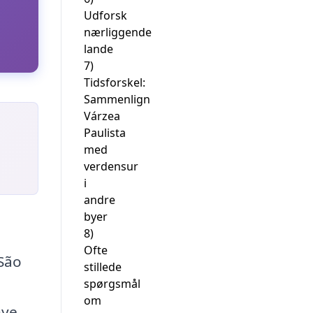
Udforsk
nærliggende
lande
7)
Tidsforskel:
Sammenlign
Várzea
Paulista
med
verdensur
i
andre
byer
8)
Ofte
 São
stillede
spørgsmål
om
nye