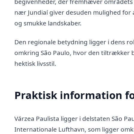
begivenheder, der fremhæver områdets t
nær Jundiaí giver desuden mulighed for 
og smukke landskaber.
Den regionale betydning ligger i dens r
omkring São Paulo, hvor den tiltrækker
hektisk livsstil.
Praktisk information f
Várzea Paulista ligger i delstaten São Pa
Internationale Lufthavn, som ligger omk