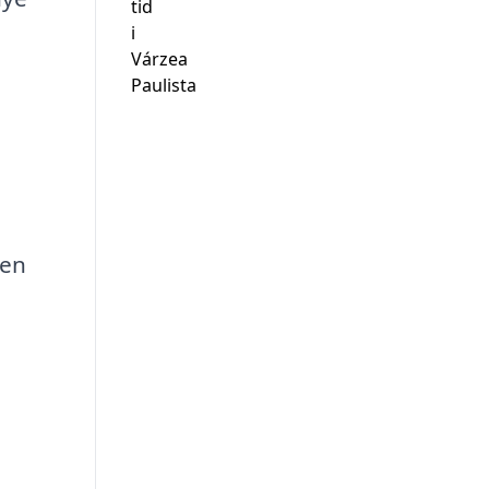
tid
i
Várzea
Paulista
den