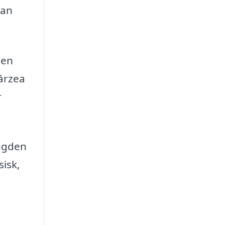
kan
 en
Várzea
r
ængden
sisk,