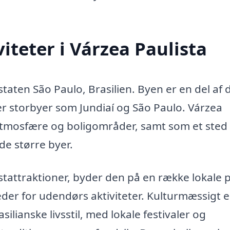
iteter i Várzea Paulista
staten São Paulo, Brasilien. Byen er en del af 
er storbyer som Jundiaí og São Paulo. Várzea
 atmosfære og boligområder, samt som et sted 
de større byer.
tattraktioner, byder den på en række lokale 
er for udendørs aktiviteter. Kulturmæssigt e
ilianske livsstil, med lokale festivaler og