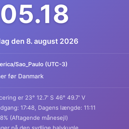
.05.19
dag den 8. august 2026
rica/Sao_Paulo (UTC-3)
mer før Danmark
ering er 23° 12.7' S 46° 49.7' V
dgang: 17:48, Dagens længde: 11:11
.8% (Aftagende månesejl)
gger på den sydlige halvkugle