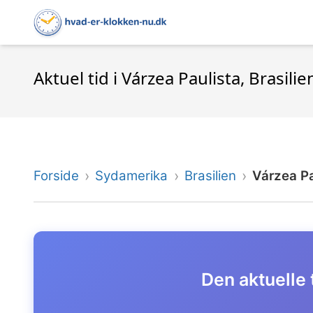
Aktuel tid i Várzea Paulista, Brasilie
Forside
Sydamerika
Brasilien
Várzea Pa
Den aktuelle t