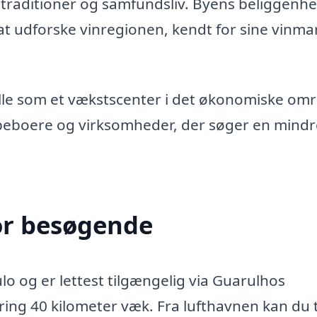
raditioner og samfundsliv. Byens beliggenh
at udforske vinregionen, kendt for sine vinma
olle som et vækstscenter i det økonomiske om
 beboere og virksomheder, der søger en mindr
or besøgende
ulo og er lettest tilgængelig via Guarulhos
ring 40 kilometer væk. Fra lufthavnen kan du 