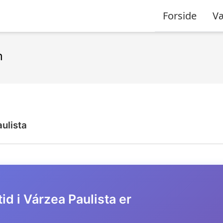
Forside
Væ
n
ulista
id i Várzea Paulista er