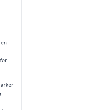
den
for
parker
r