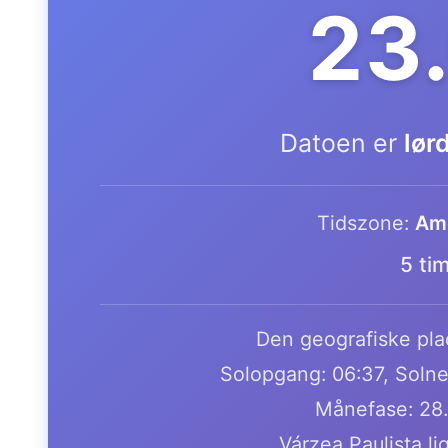
23
Datoen er
lør
Tidszone:
Ame
5 ti
Den geografiske plac
Solopgang: 06:37, Solne
Månefase: 28
Várzea Paulista li