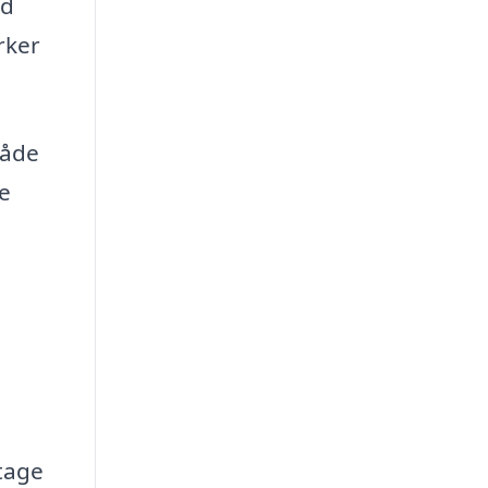
ed
rker
råde
e
tage