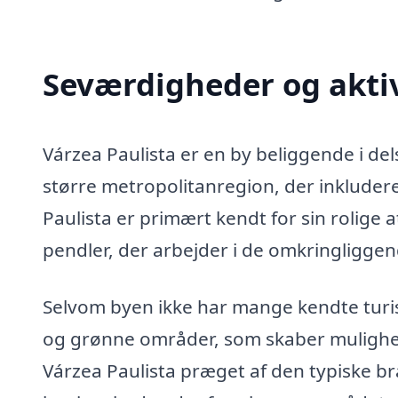
Seværdigheder og aktiv
Várzea Paulista er en by beliggende i del
større metropolitanregion, der inkluder
Paulista er primært kendt for sin rolige
pendler, der arbejder i de omkringliggen
Selvom byen ikke har mange kendte turis
og grønne områder, som skaber mulighed
Várzea Paulista præget af den typiske bras