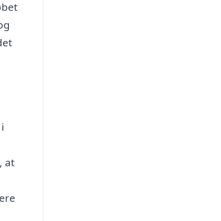
øbet
 og
det
i
, at
tere