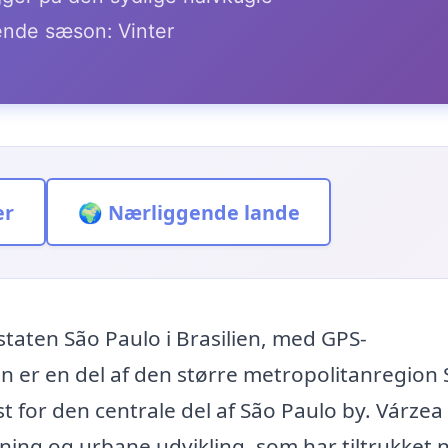
nde sæson: Vinter
er
🌍 Nærliggende lande
staten São Paulo i Brasilien, med GPS-
n er en del af den større metropolitanregion
t for den centrale del af São Paulo by. Várzea
kning og urbane udvikling, som har tiltrukket 