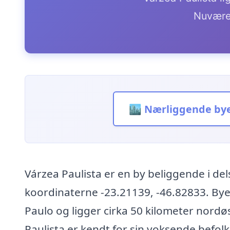
Nuvære
🏙️ Nærliggende by
Várzea Paulista er en by beliggende i del
koordinaterne -23.21139, -46.82833. Bye
Paulo og ligger cirka 50 kilometer nordøs
Paulista er kendt for sin voksende befol