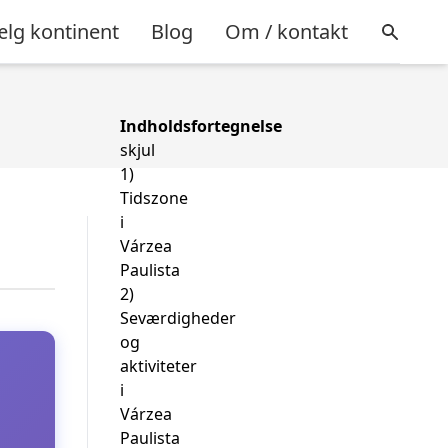
lg kontinent
Blog
Om / kontakt
Indholdsfortegnelse
skjul
1)
Tidszone
i
Várzea
Paulista
2)
Seværdigheder
og
aktiviteter
i
Várzea
Paulista