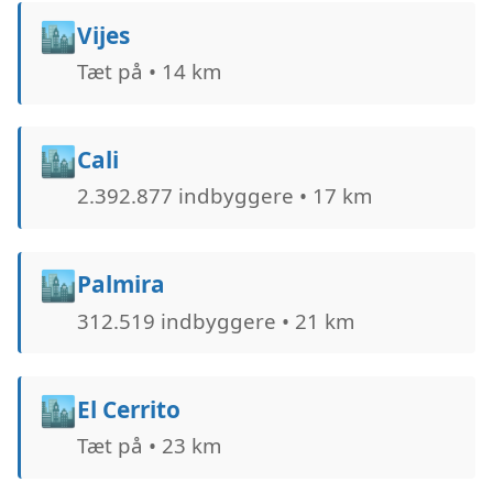
🏙️
Vijes
Tæt på • 14 km
🏙️
Cali
2.392.877 indbyggere • 17 km
🏙️
Palmira
312.519 indbyggere • 21 km
🏙️
El Cerrito
Tæt på • 23 km