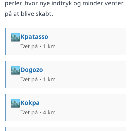
perler, hvor nye indtryk og minder venter
på at blive skabt.
🏙️
Kpatasso
Tæt på • 1 km
🏙️
Dogozo
Tæt på • 1 km
🏙️
Kokpa
Tæt på • 4 km