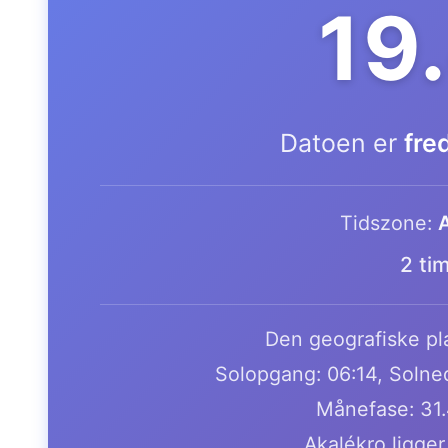
19
Datoen er
fre
Tidszone:
A
2 ti
Den geografiske pla
Solopgang: 06:14, Solne
Månefase: 31
Akalékro ligger