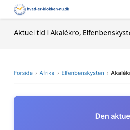
Aktuel tid i Akalékro, Elfenbenskys
Forside
Afrika
Elfenbenskysten
Akalék
Den aktuel