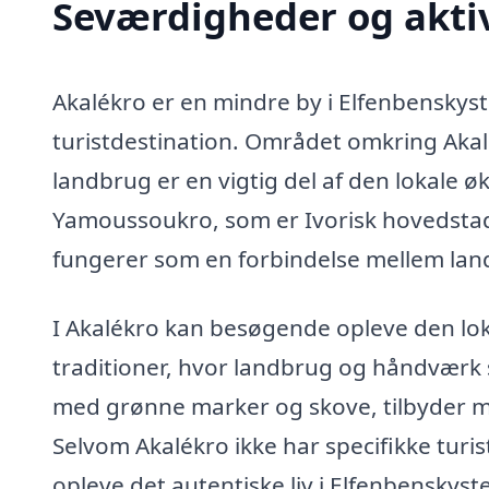
Seværdigheder og aktiv
Akalékro er en mindre by i Elfenbenskys
turistdestination. Området omkring Akalé
landbrug er en vigtig del af den lokale 
Yamoussoukro, som er Ivorisk hovedstad,
fungerer som en forbindelse mellem lan
I Akalékro kan besøgende opleve den lok
traditioner, hvor landbrug og håndværk 
med grønne marker og skove, tilbyder mu
Selvom Akalékro ikke har specifikke turis
opleve det autentiske liv i Elfenbenskys