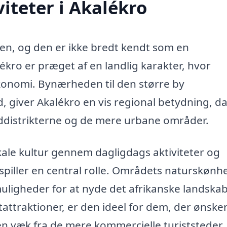
iteter i Akalékro
ten, og den er ikke bredt kendt som en
kro er præget af en landlig karakter, hvor
økonomi. Bynærheden til den større by
 giver Akalékro en vis regional betydning, d
ddistrikterne og de mere urbane områder.
ale kultur gennem dagligdags aktiviteter og
spiller en central rolle. Områdets naturskønh
ligheder for at nyde det afrikanske landskab
tattraktioner, er den ideel for dem, der ønsker
ten væk fra de mere kommercielle turiststeder.