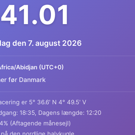
.41.02
dag den 7. august 2026
frica/Abidjan (UTC+0)
mer før Danmark
cering er 5° 36.6' N 4° 49.5' V
dgang: 18:35, Dagens længde: 12:20
.4% (Aftagende månesejl)
 på den nordlige halvkugle