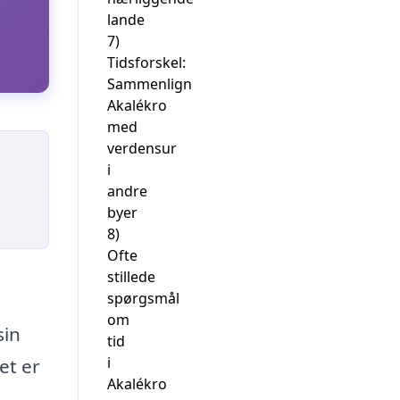
lande
7)
Tidsforskel:
Sammenlign
Akalékro
med
verdensur
i
andre
byer
8)
Ofte
stillede
spørgsmål
om
sin
tid
i
et er
Akalékro