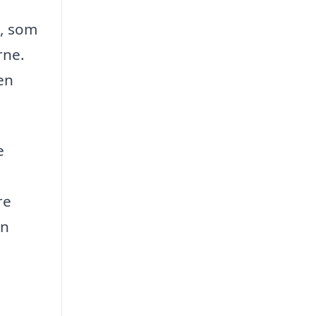
1, som
rne.
en
e
re
en