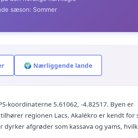
de sæson: Sommer
er
🌍 Nærliggende lande
PS-koordinaterne 5.61062, -4.82517. Byen er
 tilhører regionen Lacs. Akalékro er kendt for 
r dyrker afgrøder som kassava og yams, hvilk