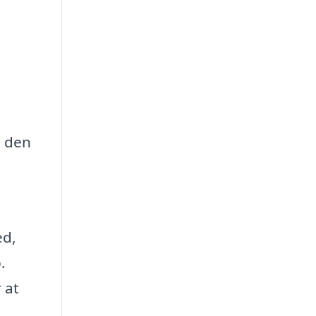
a den
ed,
.
 at