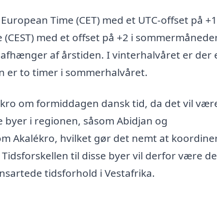
 European Time (CET) med et UTC-offset på +
me (CEST) med et offset på +2 i sommermånede
fhænger af årstiden. I vinterhalvåret er der 
n er to timer i sommerhalvåret.
ékro om formiddagen dansk tid, da det vil vær
re byer i regionen, såsom Abidjan og
 Akalékro, hvilket gør det nemt at koordine
idsforskellen til disse byer vil derfor være d
sartede tidsforhold i Vestafrika.