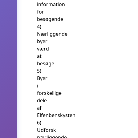
information
for
besøgende
4)
Nærliggende
byer
værd
at
besøge
5)
Byer
i
forskellige
dele
af
Elfenbenskysten
6)
Udforsk
nærliggende