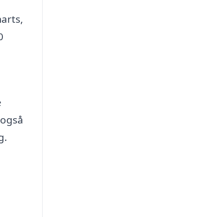
arts,
0
e
 også
g.