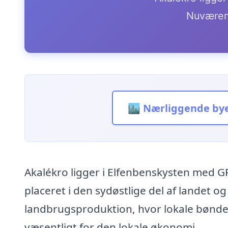
Nuværen
🏙️ Nærliggende by
Akalékro ligger i Elfenbenskysten med G
placeret i den sydøstlige del af landet og
landbrugsproduktion, hvor lokale bønde
væsentligt for den lokale økonomi.