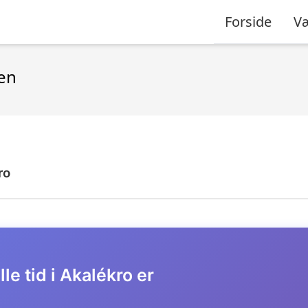
Forside
Væ
ten
ro
le tid i Akalékro er