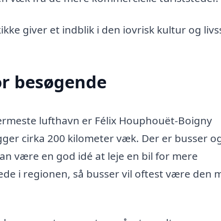
ke giver et indblik i den iovrisk kultur og livss
or besøgende
nærmeste lufthavn er Félix Houphouët-Boigny
igger cirka 200 kilometer væk. Der er busser o
kan være en god idé at leje en bil for mere
ede i regionen, så busser vil oftest være den 