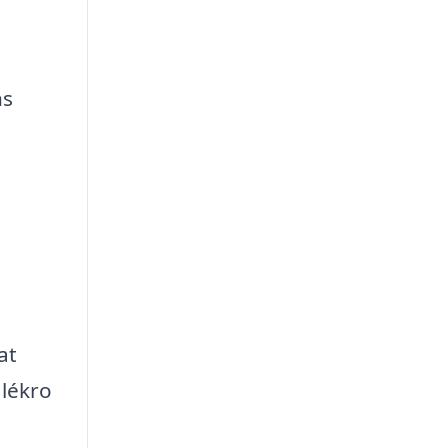
n
ns
at
alékro