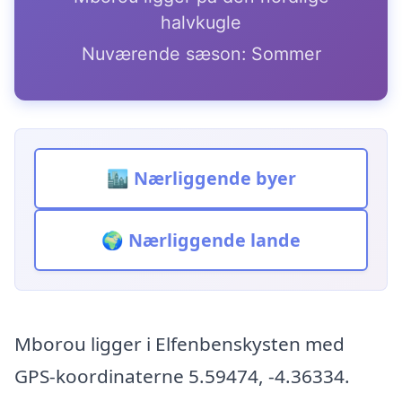
halvkugle
Nuværende sæson: Sommer
🏙️ Nærliggende byer
🌍 Nærliggende lande
Mborou ligger i Elfenbenskysten med
GPS-koordinaterne 5.59474, -4.36334.