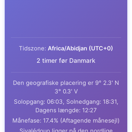
Tidszone:
Africa/Abidjan (UTC+0)
2 timer før Danmark
Den geografiske placering er 9° 2.3' N
3° 0.3' V
Solopgang: 06:03, Solnedgang: 18:31,
Dagens længde: 12:27
Månefase: 17.4% (Aftagende månesejl)
Siyalédouo ligger på den nordlige