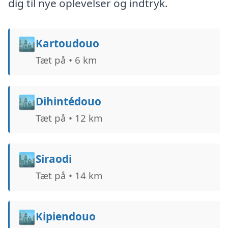
dig til nye oplevelser og indtryk.
🏙️
Kartoudouo
Tæt på • 6 km
🏙️
Dihintédouo
Tæt på • 12 km
🏙️
Siraodi
Tæt på • 14 km
🏙️
Kipiendouo