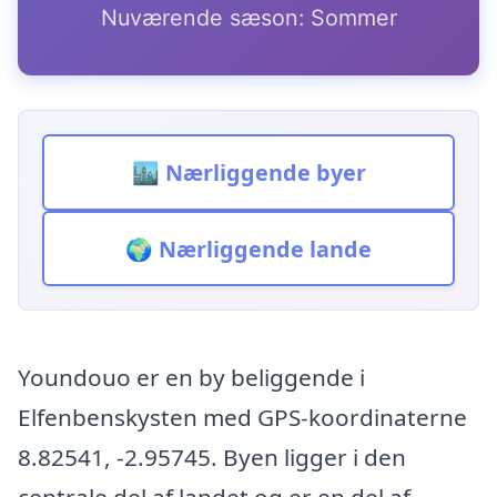
Nuværende sæson: Sommer
🏙️ Nærliggende byer
🌍 Nærliggende lande
Youndouo er en by beliggende i
Elfenbenskysten med GPS-koordinaterne
8.82541, -2.95745. Byen ligger i den
centrale del af landet og er en del af