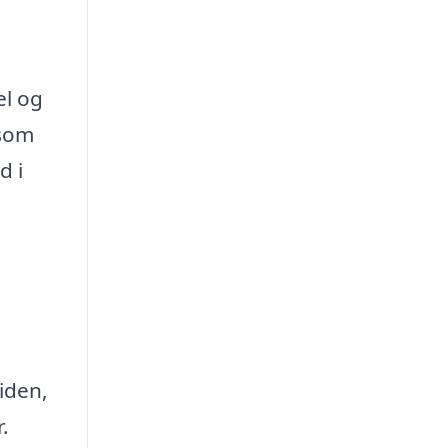
el og
 som
d i
iden,
.