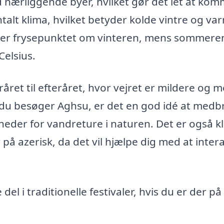
nærliggende byer, hvilket gør det let at ko
alt klima, hvilket betyder kolde vintre og va
nder frysepunktet om vinteren, mens sommere
elsius.
året til efteråret, hvor vejret er mildere og 
r du besøger Aghsu, er det en god idé at medb
eder for vandreture i naturen. Det er også k
å azerisk, da det vil hjælpe dig med at inter
el i traditionelle festivaler, hvis du er der på