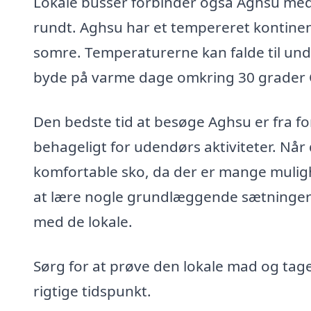
Lokale busser forbinder også Aghsu med 
rundt. Aghsu har et tempereret kontinent
somre. Temperaturerne kan falde til u
byde på varme dage omkring 30 grader C
Den bedste tid at besøge Aghsu er fra for
behageligt for udendørs aktiviteter. Nå
komfortable sko, da der er mange muligh
at lære nogle grundlæggende sætninger p
med de lokale.
Sørg for at prøve den lokale mad og tage d
rigtige tidspunkt.