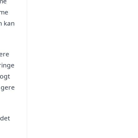
mme
rme
n kan
mere
ringe
logt
agere
 det