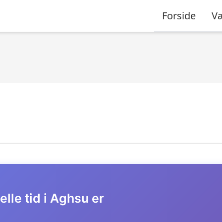
Forside
Væ
lle tid i Aghsu er