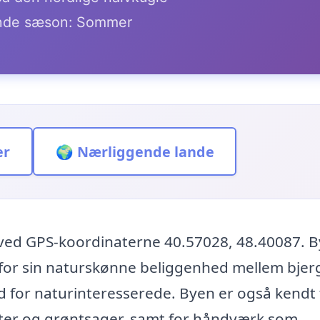
de sæson: Sommer
er
🌍 Nærliggende lande
n ved GPS-koordinaterne 40.57028, 48.40087. 
t for sin naturskønne beliggenhed mellem bjer
sted for naturinteresserede. Byen er også kendt 
ter og grøntsager, samt for håndværk som