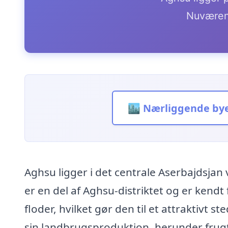
Nuværen
🏙️ Nærliggende by
Aghsu ligger i det centrale Aserbajdsja
er en del af Aghsu-distriktet og er kend
floder, hvilket gør den til et attraktivt 
sin landbrugsproduktion, herunder frug