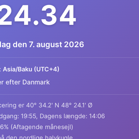
.24.35
dag den 7. august 2026
:
Asia/Baku (UTC+4)
er efter Danmark
ering er 40° 34.2' N 48° 24.1' Ø
dgang: 19:55, Dagens længde: 14:06
.6% (Aftagende månesejl)
på den nordlige halvkugle