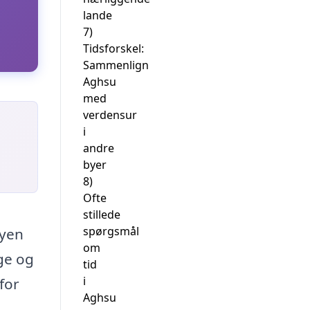
lande
7)
Tidsforskel:
Sammenlign
Aghsu
med
verdensur
i
andre
byer
8)
Ofte
stillede
spørgsmål
Byen
om
ge og
tid
i
for
Aghsu