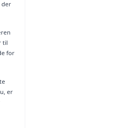
, der
eren
til
de for
te
u, er
r