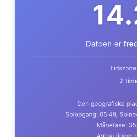
14
Datoen er
fre
Tidszone
2 tim
Den geografiske plac
Solopgang: 05:49, Solne
Månefase: 35
Aghsu ligger 