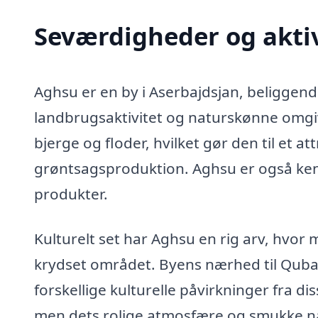
Seværdigheder og aktiv
Aghsu er en by i Aserbajdsjan, beliggende 
landbrugsaktivitet og naturskønne omgi
bjerge og floder, hvilket gør den til et a
grøntsagsproduktion. Aghsu er også kend
produkter.
Kulturelt set har Aghsu en rig arv, hvor 
krydset området. Byens nærhed til Quba 
forskellige kulturelle påvirkninger fra di
men dets rolige atmosfære og smukke na