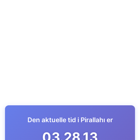
Den aktuelle tid i Pirallahı er
03.28.14