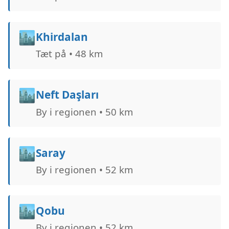
🏙️
Khirdalan
Tæt på • 48 km
🏙️
Neft Daşları
By i regionen • 50 km
🏙️
Saray
By i regionen • 52 km
🏙️
Qobu
By i regionen • 52 km