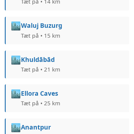
Tæt på • 14 km
🏙️
Waluj Buzurg
Tæt på • 15 km
🏙️
Khuldābād
Tæt på • 21 km
🏙️
Ellora Caves
Tæt på • 25 km
🏙️
Anantpur