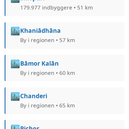
179.977 indbyggere • 51 km
🏙️
Khaniādhāna
By i regionen • 57 km
🏙️
Bāmor Kalān
By i regionen • 60 km
🏙️
Chanderi
By i regionen • 65 km
🏙️
Pichor