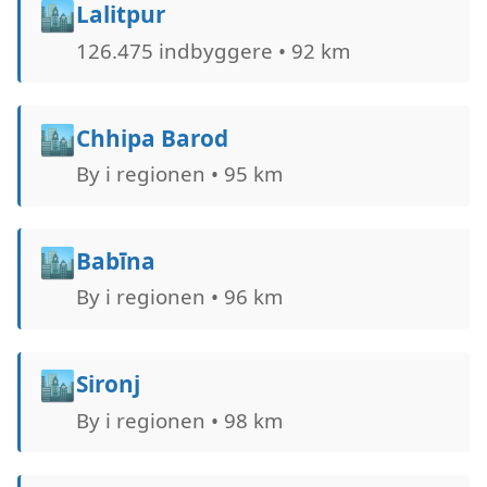
🏙️
Lalitpur
126.475 indbyggere • 92 km
🏙️
Chhipa Barod
By i regionen • 95 km
🏙️
Babīna
By i regionen • 96 km
🏙️
Sironj
By i regionen • 98 km