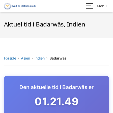
Menu
Aktuel tid i Badarwās, Indien
Forside
Asien
Indien
Badarwās
Den aktuelle tid i Badarwās er
01.21.50