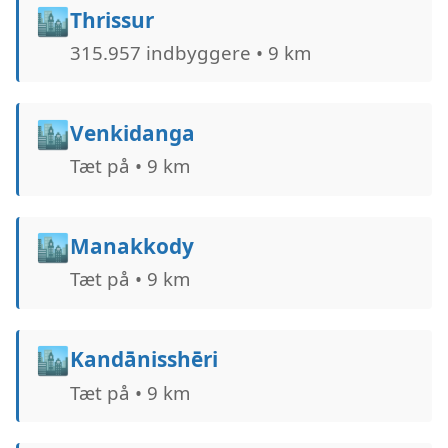
🏙️
Thrissur
315.957 indbyggere • 9 km
🏙️
Venkidanga
Tæt på • 9 km
🏙️
Manakkody
Tæt på • 9 km
🏙️
Kandānisshēri
Tæt på • 9 km