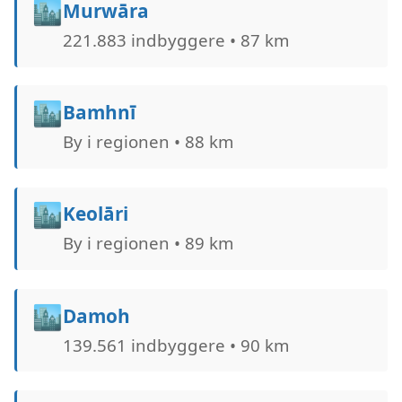
🏙️
Murwāra
221.883 indbyggere • 87 km
🏙️
Bamhnī
By i regionen • 88 km
🏙️
Keolāri
By i regionen • 89 km
🏙️
Damoh
139.561 indbyggere • 90 km