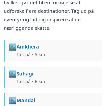
hvilket gør det til en fornøjelse at
udforske flere destinationer. Tag ud på
eventyr og lad dig inspirere af de
nærliggende skatte.
🏙️
Amkhera
Tæt på • 5 km
🏙️
Suhāgi
Tæt på • 6 km
🏙️
Mandai