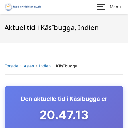
Menu
Aktuel tid i Kāsībugga, Indien
Forside
Asien
Indien
Kāsībugga
Den aktuelle tid i Kāsībugga er
20.47.14