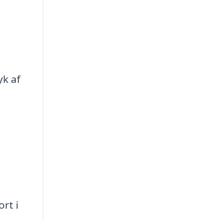
yk af
rt i