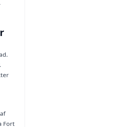
.
r
ad.
.
kter
af
 Fort