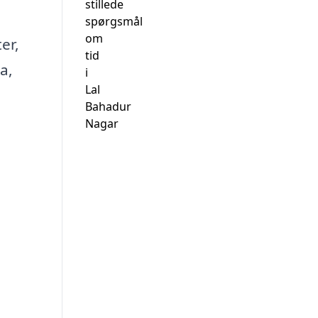
stillede
spørgsmål
om
er,
tid
a,
i
Lal
Bahadur
Nagar