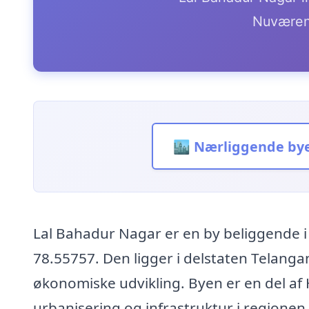
Nuværen
🏙️ Nærliggende by
Lal Bahadur Nagar er en by beliggende i
78.55757. Den ligger i delstaten Telangan
økonomiske udvikling. Byen er en del a
urbanisering og infrastruktur i regionen