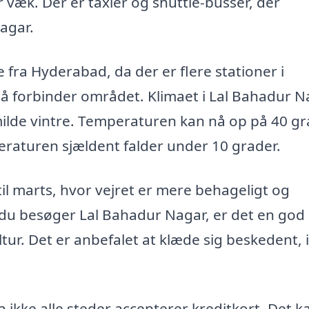
 væk. Der er taxier og shuttle-busser, der
agar.
 fra Hyderabad, da der er flere stationer i
 forbinder området. Klimaet i Lal Bahadur N
ilde vintre. Temperaturen kan nå op på 40 g
aturen sjældent falder under 10 grader.
til marts, hvor vejret er mere behageligt og
 du besøger Lal Bahadur Nagar, er det en god 
ur. Det er anbefalet at klæde sig beskedent, 
a ikke alle steder accepterer kreditkort. Det k