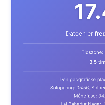
17
Datoen er
fre
Tidszone:
3,5 ti
Den geografiske plac
Solopgang: 05:56, Solne
Månefase: 34
Lal Bahadur Nagar l