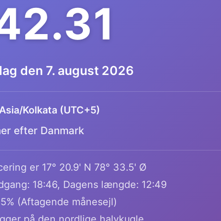
.42.32
dag den 7. august 2026
Asia/Kolkata (UTC+5)
mer efter Danmark
ering er 17° 20.9' N 78° 33.5' Ø
dgang: 18:46, Dagens længde: 12:49
.5% (Aftagende månesejl)
igger på den nordlige halvkugle