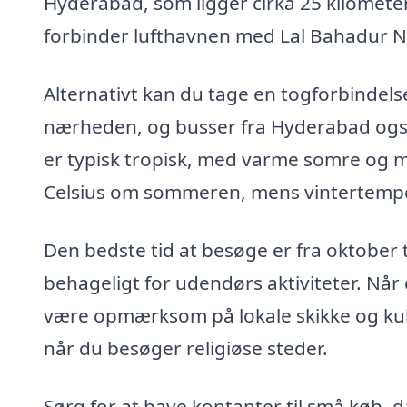
Hyderabad, som ligger cirka 25 kilometer
forbinder lufthavnen med Lal Bahadur N
Alternativt kan du tage en togforbindelse
nærheden, og busser fra Hyderabad også
er typisk tropisk, med varme somre og m
Celsius om sommeren, mens vintertemper
Den bedste tid at besøge er fra oktober 
behageligt for udendørs aktiviteter. Når
være opmærksom på lokale skikke og kult
når du besøger religiøse steder.
Sørg for at have kontanter til små køb, d