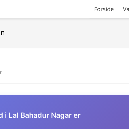
Forside
Væ
en
r
d i Lal Bahadur Nagar er