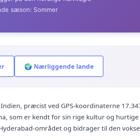
de sæson: Sommer
er
🌍 Nærliggende lande
 Indien, præcist ved GPS-koordinaterne 17.34
a, som er kendt for sin rige kultur og hurtige
f Hyderabad-området og bidrager til den voks
.