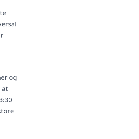
tte
versal
er
mer og
 at
13:30
store