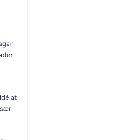
agar
rader
idé at
især
an