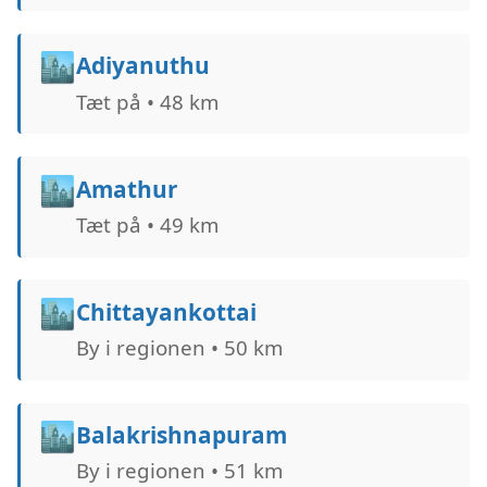
🏙️
Adiyanuthu
Tæt på • 48 km
🏙️
Amathur
Tæt på • 49 km
🏙️
Chittayankottai
By i regionen • 50 km
🏙️
Balakrishnapuram
By i regionen • 51 km