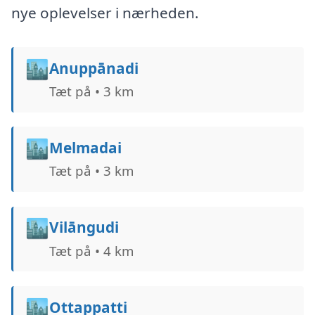
nye oplevelser i nærheden.
🏙️
Anuppānadi
Tæt på • 3 km
🏙️
Melmadai
Tæt på • 3 km
🏙️
Vilāngudi
Tæt på • 4 km
🏙️
Ottappatti