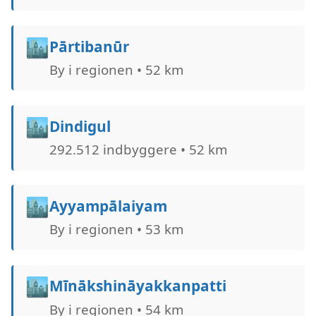
🏙️
Pārtibanūr
By i regionen • 52 km
🏙️
Dindigul
292.512 indbyggere • 52 km
🏙️
Ayyampālaiyam
By i regionen • 53 km
🏙️
Mīnākshināyakkanpatti
By i regionen • 54 km