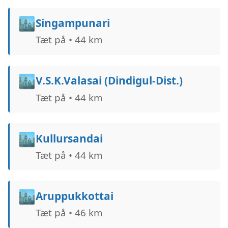
🏙️
Singampunari
Tæt på • 44 km
🏙️
V.S.K.Valasai (Dindigul-Dist.)
Tæt på • 44 km
🏙️
Kullursandai
Tæt på • 44 km
🏙️
Aruppukkottai
Tæt på • 46 km