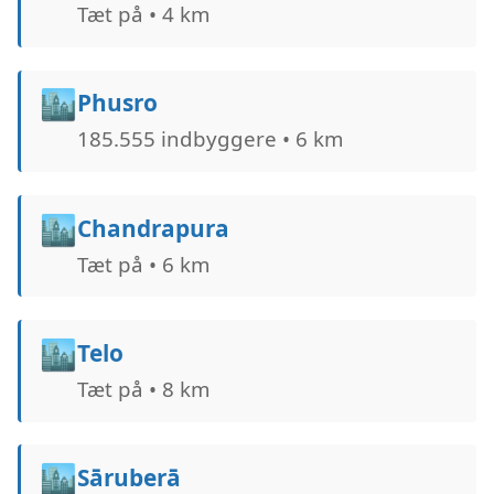
Tæt på • 4 km
🏙️
Phusro
185.555 indbyggere • 6 km
🏙️
Chandrapura
Tæt på • 6 km
🏙️
Telo
Tæt på • 8 km
🏙️
Sāruberā