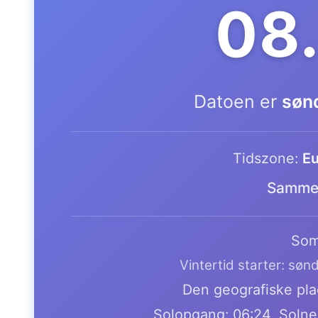
08
Datoen er
søn
Tidszone:
Eu
Samme 
Som
Vintertid starter: søn
Den geografiske plac
Solopgang: 06:24, Solne