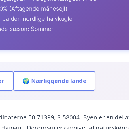
.0% (Aftagende månesejl)
 på den nordlige halvkugle
de sæson: Sommer
er
🌍 Nærliggende lande
inaterne 50.71399, 3.58004. Byen er en del a
n Hainaut. Dergneau er omgivet af naturskøn