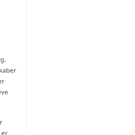
ig.
skaber
er
eve
r
 er