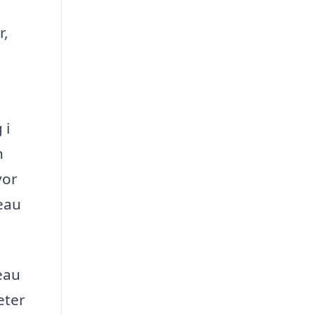
r,
 i
n
vor
eau
eau
eter