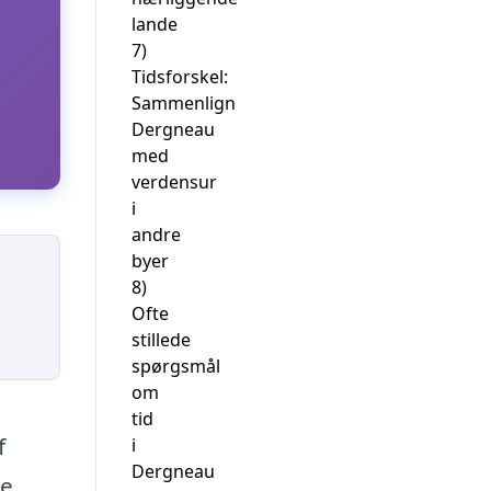
lande
7)
Tidsforskel:
Sammenlign
Dergneau
med
verdensur
i
andre
byer
8)
Ofte
stillede
spørgsmål
om
tid
f
i
Dergneau
ne