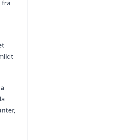
 fra
et
mildt
da
da
anter,