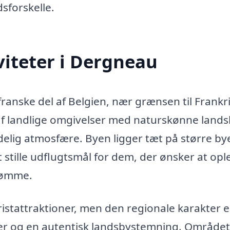
sforskelle.
iteter i Dergneau
franske del af Belgien, nær grænsen til Frankr
 landlige omgivelser med naturskønne land
edelig atmosfære. Byen ligger tæt på større by
et stille udflugtsmål for dem, der ønsker at opl
trømme.
istattraktioner, men den regionale karakter e
ger og en autentisk landsbystemning. Området