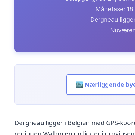
Månefase: 18
Dergneau ligger
Nuværen
🏙️ Nærliggende by
Dergneau ligger i Belgien med GPS-koord
regionen Wallonien og ligger i provinse