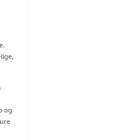
e.
lige,
å
o og
ture