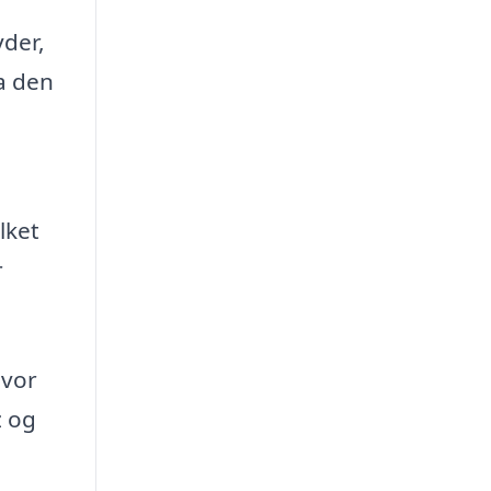
yder,
a den
lket
r
hvor
z og