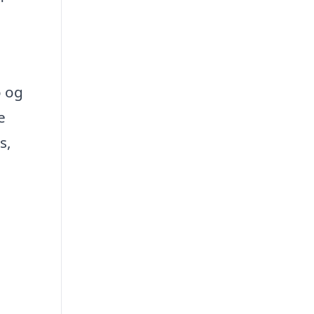
o og
e
s,