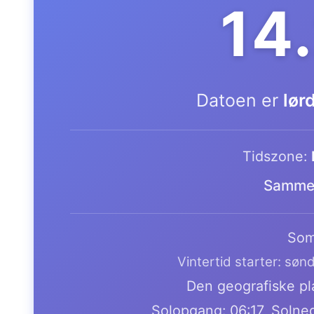
14
Datoen er
lør
Tidszone:
Samme 
Som
Vintertid starter: søn
Den geografiske pla
Solopgang: 06:17, Solne