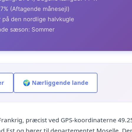
.7% (Aftagende månesejl)
r på den nordlige halvkugle
de sæson: Sommer
er
🌍 Nærliggende lande
f Frankrig, præcist ved GPS-koordinaterne 49.2
nd Est og hører til departementet Moselle. De