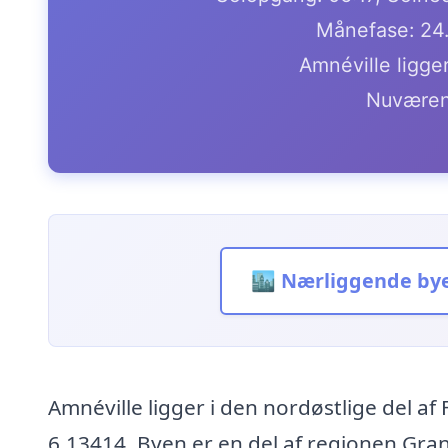
Månefase: 24
Amnéville ligge
Nuværen
🏙️ Nærliggende by
Amnéville ligger i den nordøstlige del a
6.13414. Byen er en del af regionen Gra