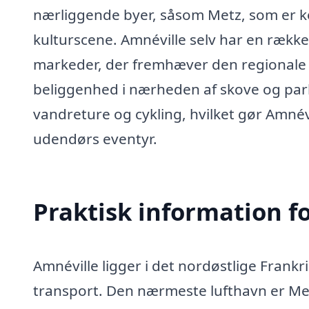
nærliggende byer, såsom Metz, som er kend
kulturscene. Amnéville selv har en række 
markeder, der fremhæver den regional
beliggenhed i nærheden af skove og parke
vandreture og cykling, hvilket gør Amnévil
udendørs eventyr.
Praktisk information f
Amnéville ligger i det nordøstlige Frankrig
transport. Den nærmeste lufthavn er Met