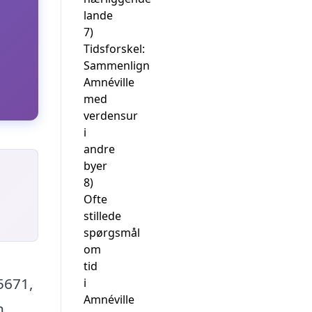
lande
7)
Tidsforskel:
Sammenlign
Amnéville
med
verdensur
i
andre
byer
8)
Ofte
stillede
spørgsmål
om
tid
5671,
i
Amnéville
n