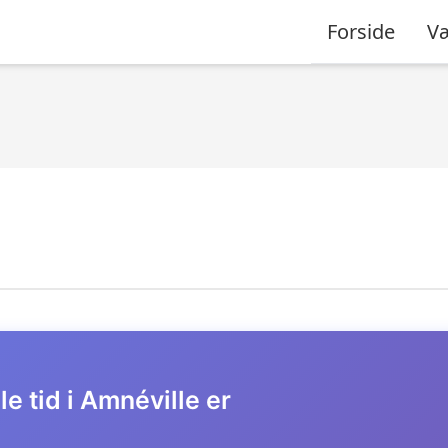
Forside
Væ
e tid i Amnéville er