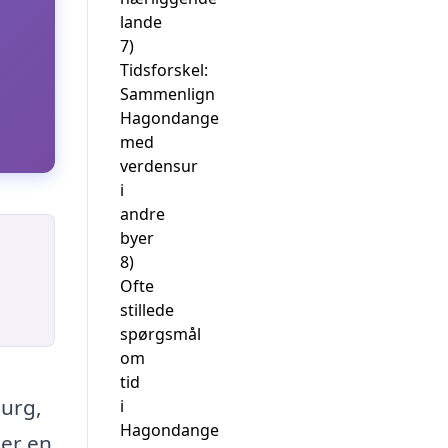
lande
7)
Tidsforskel:
Sammenlign
Hagondange
med
verdensur
i
andre
byer
8)
Ofte
stillede
spørgsmål
om
tid
ourg,
i
Hagondange
 er en