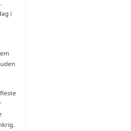
.
dag i
llem
 uden
fleste
r
e
nkrig.