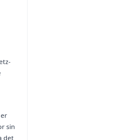
etz-
e
 er
r sin
a det