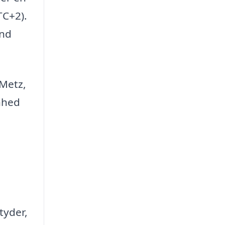
TC+2).
and
 Metz,
enhed
tyder,