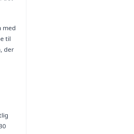
en med
 til
, der
lig
30