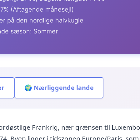
.7% (Aftagende månesejl)
r på den nordlige halvkugle
de sæson: Sommer
er
🌍 Nærliggende lande
ordøstlige Frankrig, nær grænsen til Luxemb
. Byen ligger i tidszonen Europe/Paris, som