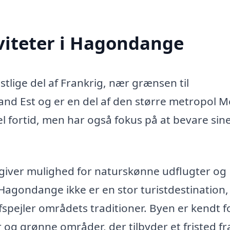
viteter i Hagondange
lige del af Frankrig, nær grænsen til
nd Est og er en del af den større metropol M
 fortid, men har også fokus på at bevare sin
t giver mulighed for naturskønne udflugter og
 Hagondange ikke er en stor turistdestination,
fspejler områdets traditioner. Byen er kendt fo
 og grønne områder, der tilbyder et fristed fr