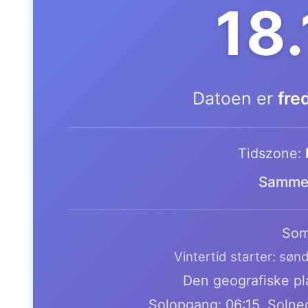
18
Datoen er
fre
Tidszone:
Samme 
Som
Vintertid starter: søn
Den geografiske pla
Solopgang: 06:15, Solne