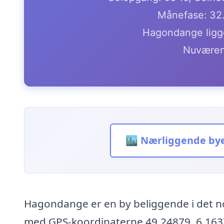
Månefase: 32
Hagondange ligge
Nuværen
🏙️ Nærliggende by
Hagondange er en by beliggende i det n
med GPS-koordinaterne 49.24879, 6.16374