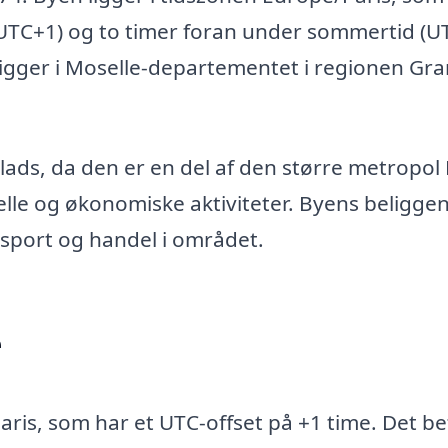
UTC+1) og to timer foran under sommertid (U
g ligger i Moselle-departementet i regionen Gr
ads, da den er en del af den større metropol
urelle og økonomiske aktiviteter. Byens beligg
ansport og handel i området.
e
ris, som har et UTC-offset på +1 time. Det be