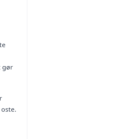
te
t gør
r
 oste.