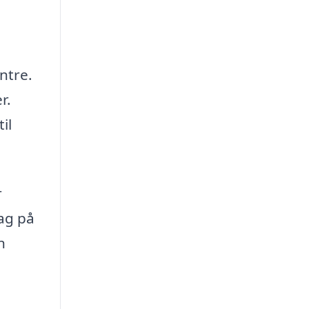
ntre.
r.
il
r
ag på
n