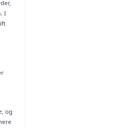
der,
. I
ft
er
e, og
inere