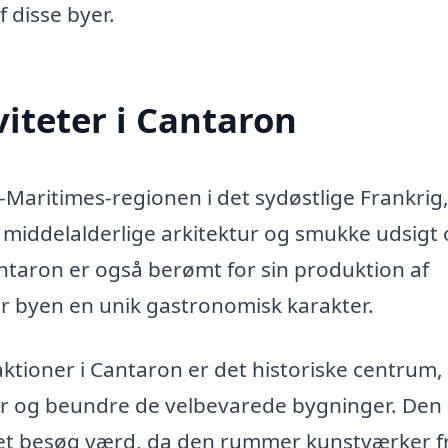
 disse byer.
iteter i Cantaron
s-Maritimes-regionen i det sydøstlige Frankrig
 middelalderlige arkitektur og smukke udsigt 
taron er også berømt for sin produktion af
er byen en unik gastronomisk karakter.
tioner i Cantaron er det historiske centrum,
 og beundre de velbevarede bygninger. Den
så et besøg værd, da den rummer kunstværker f