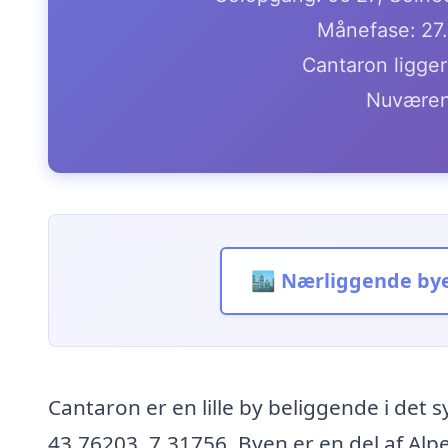
Månefase: 27
Cantaron ligger
Nuværen
🏙️ Nærliggende by
Cantaron er en lille by beliggende i det
43.76203, 7.31756. Byen er en del af Al