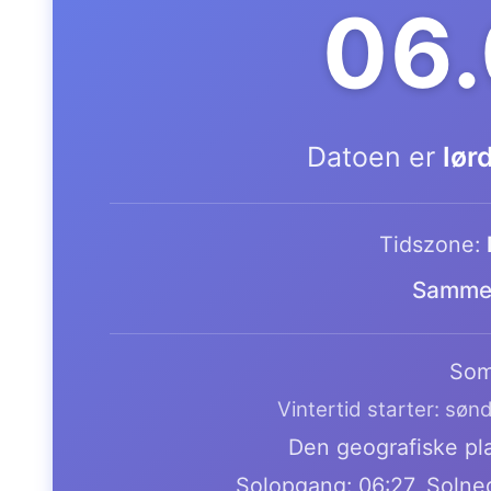
06
Datoen er
lør
Tidszone:
Samme 
Som
Vintertid starter: søn
Den geografiske pla
Solopgang: 06:27, Solne