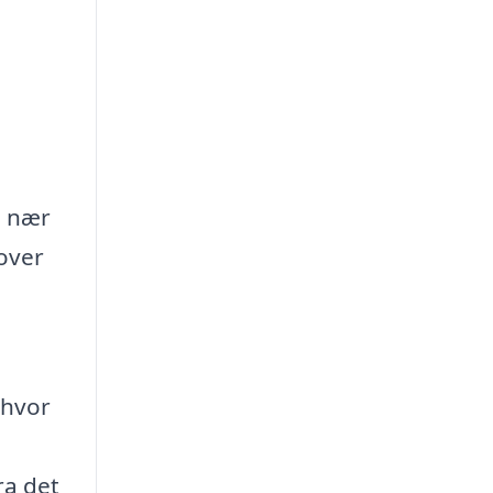
, nær
over
 hvor
ra det