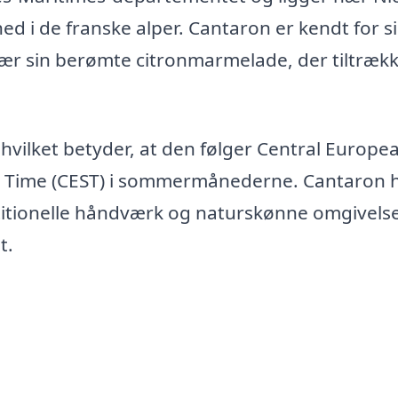
ed i de franske alper. Cantaron er kendt for s
 især sin berømte citronmarmelade, der tiltræk
hvilket betyder, at den følger Central Europe
 Time (CEST) i sommermånederne. Cantaron 
ititionelle håndværk og naturskønne omgivelse
t.