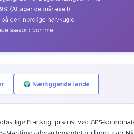
.9% (Aftagende månesejl)
 på den nordlige halvkugle
de sæson: Sommer
er
🌍 Nærliggende lande
 sydøstlige Frankrig, præcist ved GPS-koordina
pes-Maritimes-departementet og ligger nær Ni