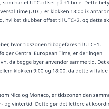
, som har et UTC-offset på +1 time. Dette bety
versal Time (UTC), er klokken 13:00 i Cantaron
ilket skubber offset til UTC+2, og dette ski
ober, hvor tidszonen tilbageføres til UTC+1.
lger Central European Time, er der ingen
vn, da begge byer anvender samme tid. Det 
llem klokken 9:00 og 18:00, da dette vil falde
en, som Nice og Monaco, er tidszonen den samm
 og vintertid. Dette gør det lettere at koord