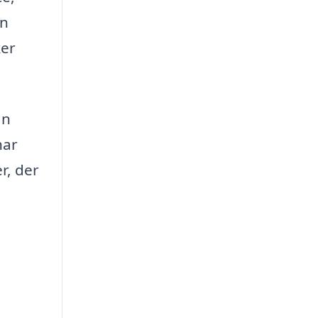
in
ker
an
har
r, der