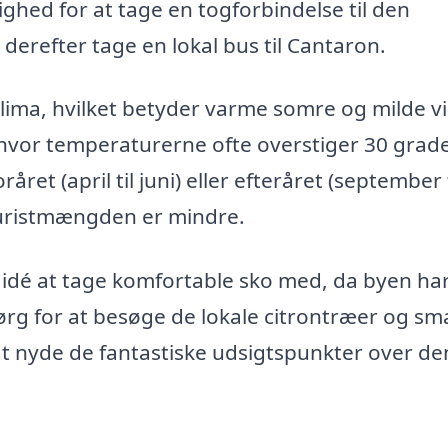
ghed for at tage en togforbindelse til den
derefter tage en lokal bus til Cantaron.
lima, hvilket betyder varme somre og milde vi
hvor temperaturerne ofte overstiger 30 grade
ret (april til juni) eller efteråret (september t
 turistmængden er mindre.
idé at tage komfortable sko med, da byen ha
rg for at besøge de lokale citrontræer og sm
 at nyde de fantastiske udsigtspunkter over de