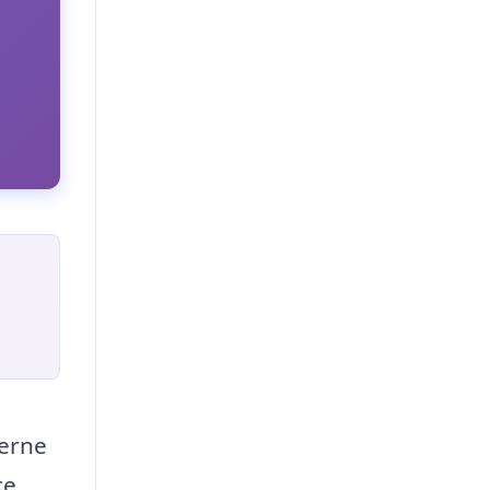
terne
ce,