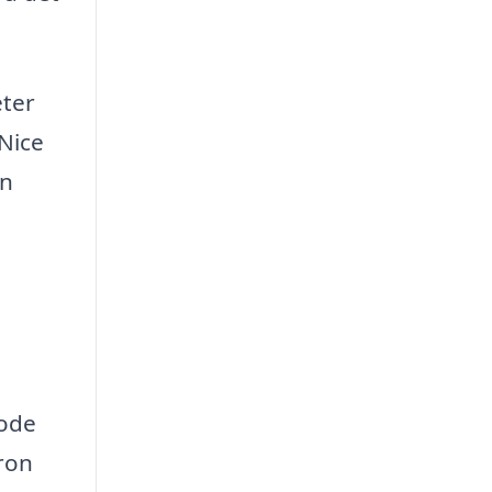
eter
 Nice
en
gode
aron