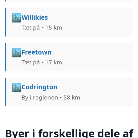
🏙️
Willikies
Tæt på • 15 km
🏙️
Freetown
Tæt på • 17 km
🏙️
Codrington
By i regionen • 58 km
Byer i forskellige dele af