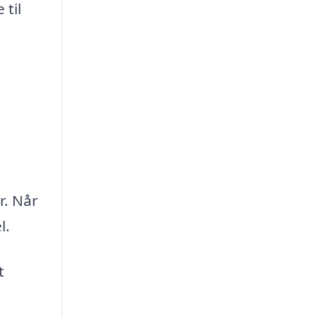
 til
r. Når
l.
t