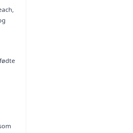
each,
og
dfødte
 som