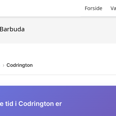
Forside
Væ
g Barbuda
a
Codrington
e tid i Codrington er