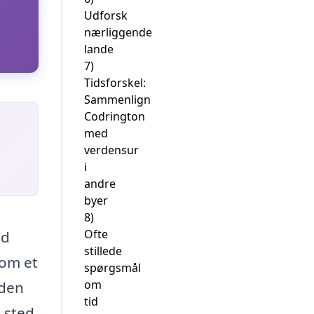
Udforsk
nærliggende
lande
7)
Tidsforskel:
Sammenlign
Codrington
med
verdensur
i
andre
byer
8)
Ofte
ed
stillede
som et
spørgsmål
om
 den
tid
 sted