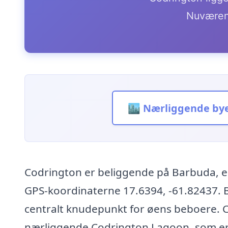
Nuværen
🏙️ Nærliggende by
Codrington er beliggende på Barbuda, e
GPS-koordinaterne 17.6394, -61.82437. 
centralt knudepunkt for øens beboere. C
nærliggende Codrington Lagoon, som er h