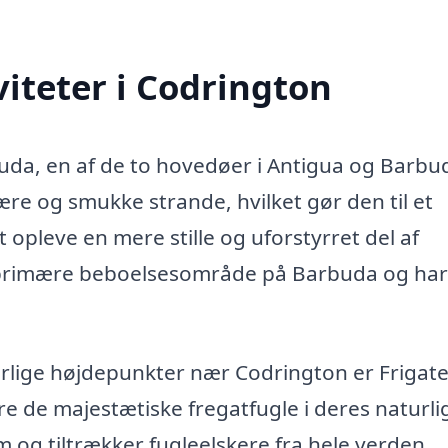
iteter i Codrington
uda, en af de to hovedøer i Antigua og Barbu
re og smukke strande, hvilket gør den til et
opleve en mere stille og uforstyrret del af
 primære beboelsesområde på Barbuda og har
lige højdepunkter nær Codrington er Frigate
 de majestætiske fregatfugle i deres naturli
m og tiltrækker fugleelskere fra hele verden.