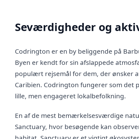
Seværdigheder og aktiv
Codrington er en by beliggende på Barb
Byen er kendt for sin afslappede atmosfæ
populært rejsemål for dem, der ønsker at 
Caribien. Codrington fungerer som det
lille, men engageret lokalbefolkning.
En af de mest bemærkelsesværdige natur
Sanctuary, hvor besøgende kan observere
habitat. Sanctuary er et vigtigt økosyste