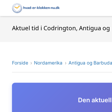
Aktuel tid i Codrington, Antigua o
Forside
Nordamerika
Antigua og Barbud
Den aktuell