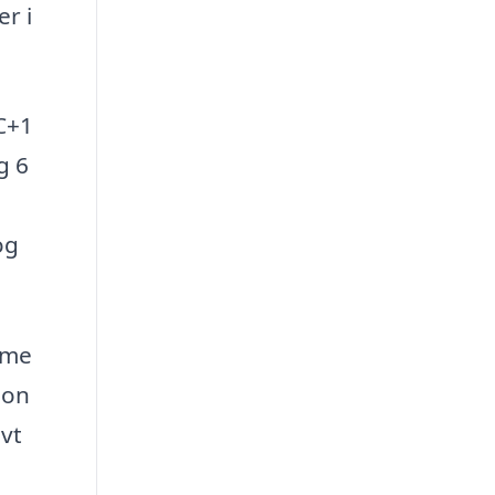
r i
TC+1
g 6
og
mme
ion
vt