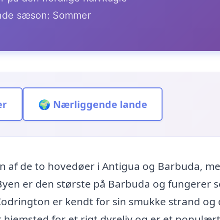
de sæson: Sommer
er
🌍 Nærliggende lande
n af de to hovedøer i Antigua og Barbuda, m
Byen er den største på Barbuda og fungerer 
odrington er kendt for sin smukke strand og
jemsted for et rigt dyreliv og er et populært