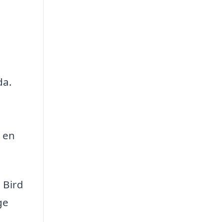
da.
 en
 Bird
ge