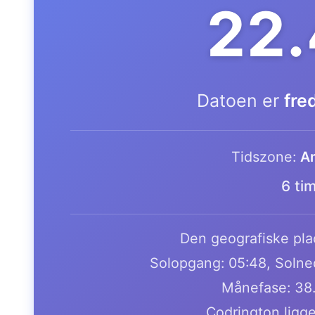
22
Datoen er
fre
Tidszone:
Am
6 ti
Den geografiske plac
Solopgang: 05:48, Solne
Månefase: 38
Codrington ligge