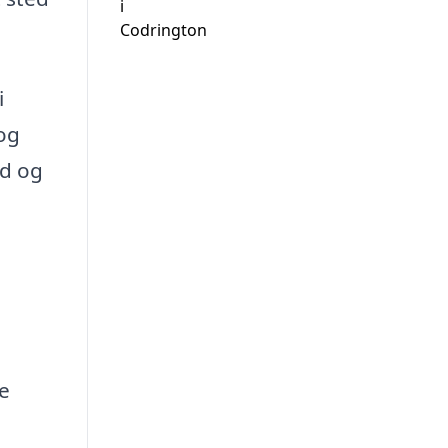
i
Codrington
i
 og
ed og
te