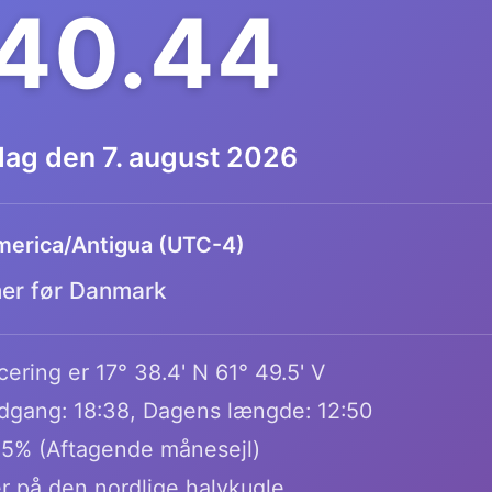
.40.45
dag den 7. august 2026
erica/Antigua (UTC-4)
mer før Danmark
ering er 17° 38.4' N 61° 49.5' V
dgang: 18:38, Dagens længde: 12:50
.5% (Aftagende månesejl)
r på den nordlige halvkugle