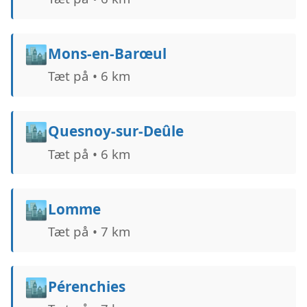
🏙️
Mons-en-Barœul
Tæt på • 6 km
🏙️
Quesnoy-sur-Deûle
Tæt på • 6 km
🏙️
Lomme
Tæt på • 7 km
🏙️
Pérenchies