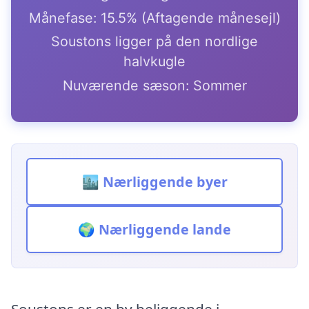
Månefase: 15.5% (Aftagende månesejl)
Soustons ligger på den nordlige
halvkugle
Nuværende sæson: Sommer
🏙️ Nærliggende byer
🌍 Nærliggende lande