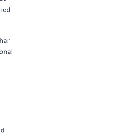
ghed
 har
ional
id