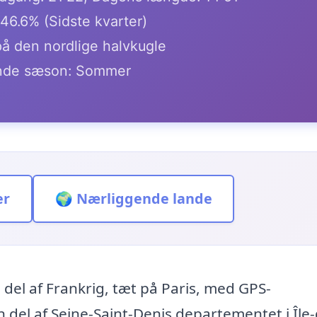
46.6% (Sidste kvarter)
på den nordlige halvkugle
de sæson: Sommer
er
🌍 Nærliggende lande
 del af Frankrig, tæt på Paris, med GPS-
 del af Seine-Saint-Denis departementet i Île-