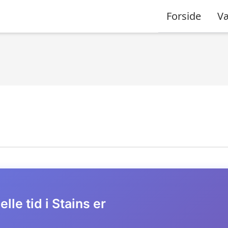
Forside
Væ
lle tid i Stains er