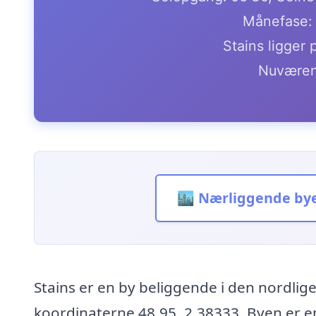
Månefase: 
Stains ligger 
Nuværen
🏙️ Nærliggende by
Stains er en by beliggende i den nordlige
koordinaterne 48.95, 2.38333. Byen er en