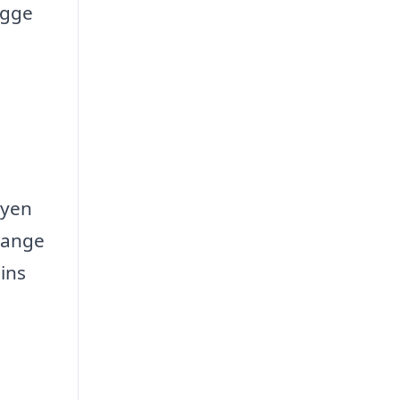
ægge
Byen
mange
ins