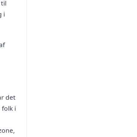
til
 i
af
år det
folk i
zone,