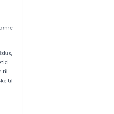
somre
sius,
etid
 til
e til