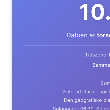
10
Datoen er
tors
Tidszone:
Samme 
Som
Vintertid starter: søn
Den geografiske plac
Solopgang: 06:30, Solne