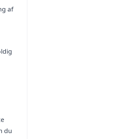
ng af
oldig
te
n du