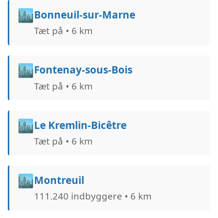
🏙️
Bonneuil-sur-Marne
Tæt på • 6 km
🏙️
Fontenay-sous-Bois
Tæt på • 6 km
🏙️
Le Kremlin-Bicêtre
Tæt på • 6 km
🏙️
Montreuil
111.240 indbyggere • 6 km