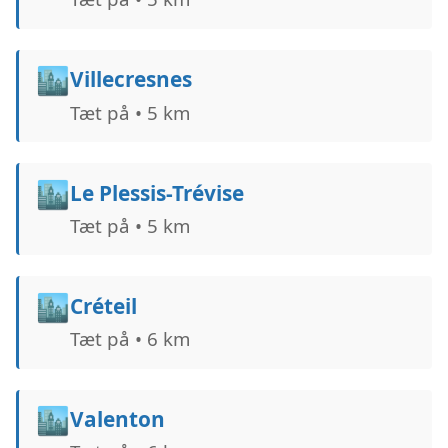
🏙️
Villecresnes
Tæt på • 5 km
🏙️
Le Plessis-Trévise
Tæt på • 5 km
🏙️
Créteil
Tæt på • 6 km
🏙️
Valenton