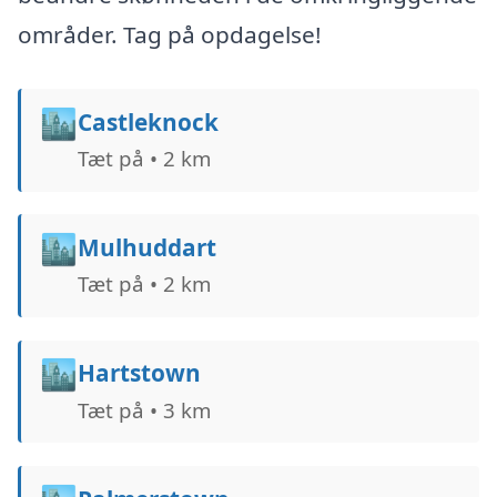
områder. Tag på opdagelse!
🏙️
Castleknock
Tæt på • 2 km
🏙️
Mulhuddart
Tæt på • 2 km
🏙️
Hartstown
Tæt på • 3 km