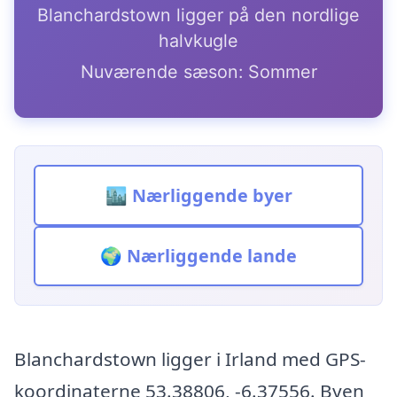
Blanchardstown ligger på den nordlige
halvkugle
Nuværende sæson: Sommer
🏙️ Nærliggende byer
🌍 Nærliggende lande
Blanchardstown ligger i Irland med GPS-
koordinaterne 53.38806, -6.37556. Byen