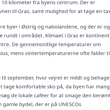
a 10 kilometer fra byens centrum. Der er
nen til Graz, samt mulighed for at tage en ta
ørre byer i Østrig og nabolandene, og der er o
 rundt i området. Klimaet i Graz er kontinenta
intre. De gennemsnitlige temperaturer om
us, mens vintertemperaturerne ofte falder ti
til september, hvor vejret er mildt og behagel
at tage komfortable sko på, da byen har man
esøg de lokale caféer for at smage den berøm
den gamle bydel, der er på UNESCOs