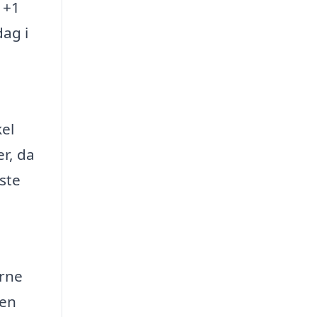
 +1
dag i
kel
r, da
ste
erne
 en