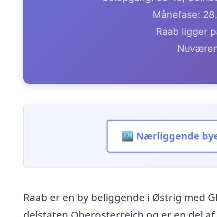
Månefase: 28
Raab ligger p
Nuværen
🏙️ Nærliggende by
Raab er en by beliggende i Østrig med G
delstaten Oberösterreich og er en del af