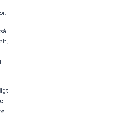
xa.
gså
lt,
l
igt.
ge
te