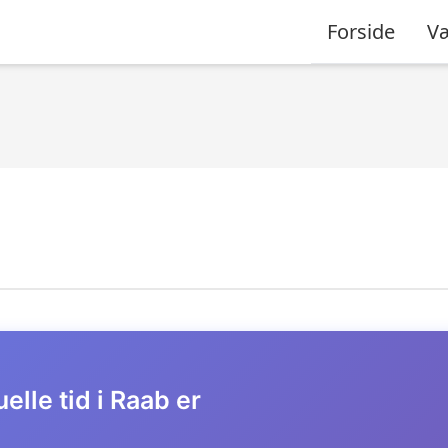
Forside
Væ
elle tid i Raab er