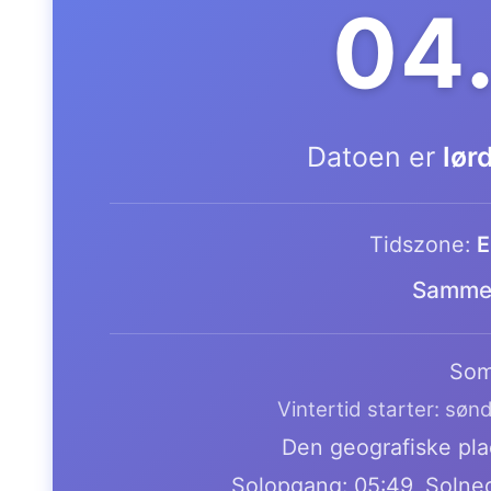
04
Datoen er
lør
Tidszone:
E
Samme 
Som
Vintertid starter: søn
Den geografiske plac
Solopgang: 05:49, Solne