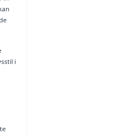
 kan
nde
e
stil i
te