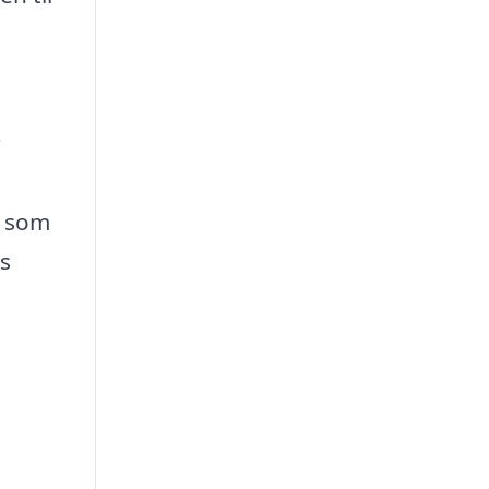
r
e som
s