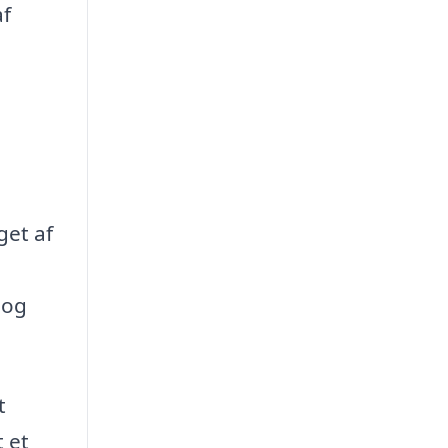
af
get af
 og
t
t et