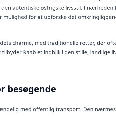
 den autentiske østrigske livsstil. I nærheden
er mulighed for at udforske det omkringligge
dets charme, med traditionelle retter, der oft
ilbyder Raab et indblik i den stille, landlige livs
or besøgende
gængelig med offentlig transport. Den nærmes