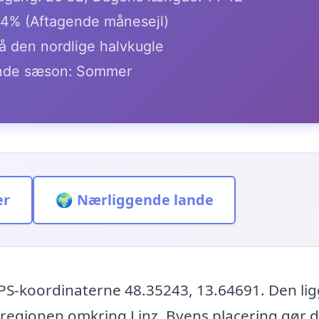
.4% (Aftagende månesejl)
å den nordlige halvkugle
de sæson: Sommer
er
🌍 Nærliggende lande
PS-koordinaterne 48.35243, 13.64691. Den lig
 regionen omkring Linz. Byens placering gør de