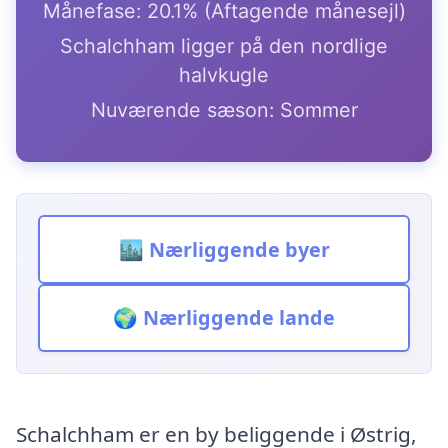
Månefase: 20.1% (Aftagende månesejl)
Schalchham ligger på den nordlige
halvkugle
Nuværende sæson: Sommer
🏙️ Nærliggende byer
🌍 Nærliggende lande
Schalchham er en by beliggende i Østrig,