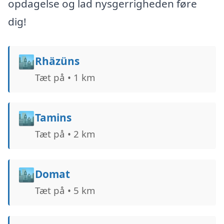
opdagelse og lad nysgerrigheden føre
dig!
🏙️
Rhäzüns
Tæt på • 1 km
🏙️
Tamins
Tæt på • 2 km
🏙️
Domat
Tæt på • 5 km