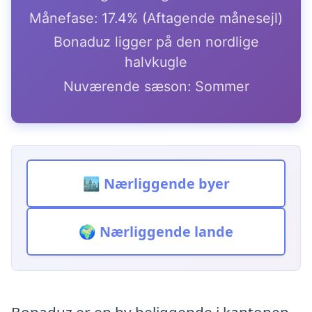
Månefase: 17.4% (Aftagende månesejl)
Bonaduz ligger på den nordlige
halvkugle
Nuværende sæson: Sommer
🏙️ Nærliggende byer
🌍 Nærliggende lande