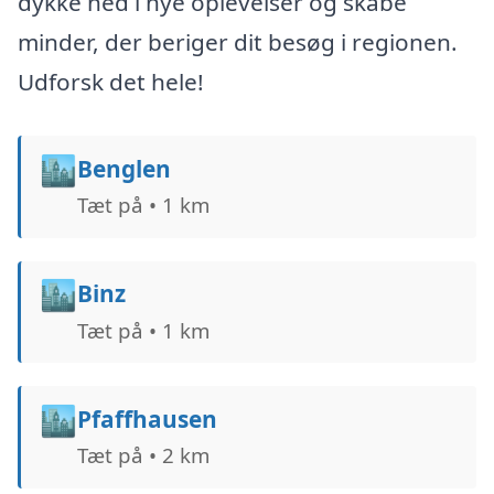
dykke ned i nye oplevelser og skabe
minder, der beriger dit besøg i regionen.
Udforsk det hele!
🏙️
Benglen
Tæt på • 1 km
🏙️
Binz
Tæt på • 1 km
🏙️
Pfaffhausen
Tæt på • 2 km