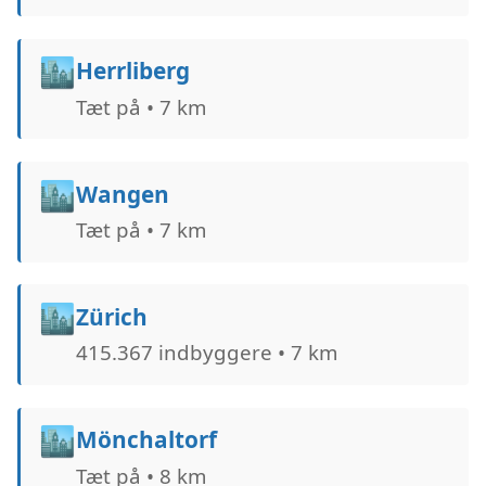
🏙️
Herrliberg
Tæt på • 7 km
🏙️
Wangen
Tæt på • 7 km
🏙️
Zürich
415.367 indbyggere • 7 km
🏙️
Mönchaltorf
Tæt på • 8 km