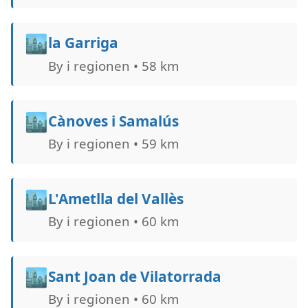
🏙️
la Garriga
By i regionen • 58 km
🏙️
Cànoves i Samalús
By i regionen • 59 km
🏙️
L'Ametlla del Vallès
By i regionen • 60 km
🏙️
Sant Joan de Vilatorrada
By i regionen • 60 km