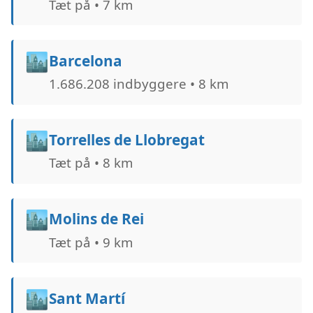
Tæt på • 7 km
🏙️
Barcelona
1.686.208 indbyggere • 8 km
🏙️
Torrelles de Llobregat
Tæt på • 8 km
🏙️
Molins de Rei
Tæt på • 9 km
🏙️
Sant Martí