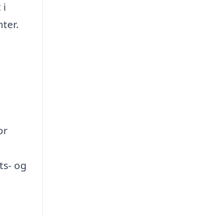
 i
ter.
or
ts- og