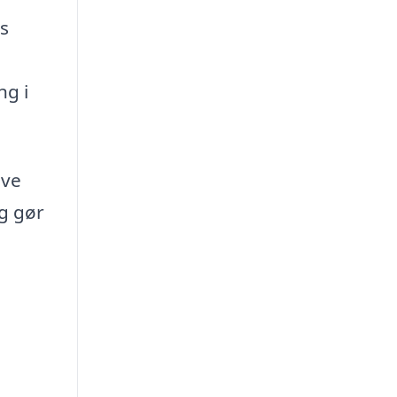
s
ng i
ive
g gør