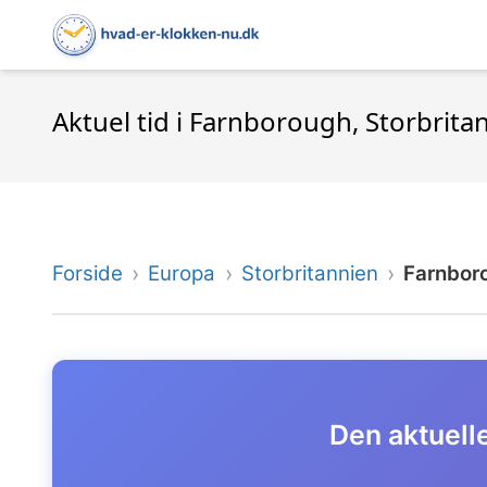
Aktuel tid i Farnborough, Storbrita
Forside
Europa
Storbritannien
Farnbor
Den aktuelle