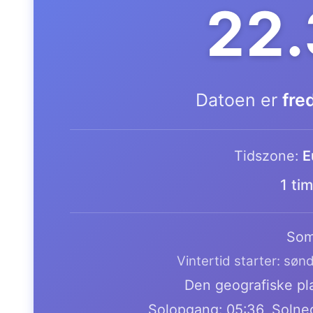
22
Datoen er
fre
Tidszone:
E
1 ti
Som
Vintertid starter: søn
Den geografiske pla
Solopgang: 05:36, Solne