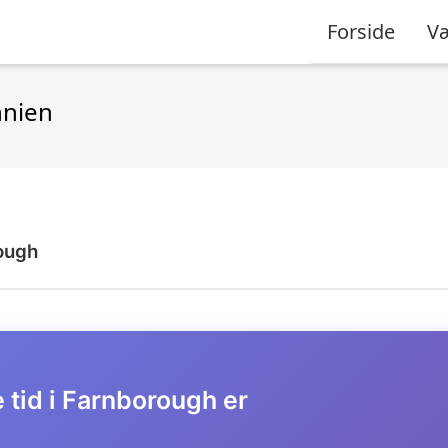
Forside
Væ
nnien
ough
 tid i Farnborough er