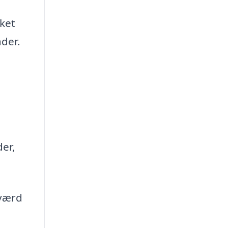
lket
der.
der,
 værd