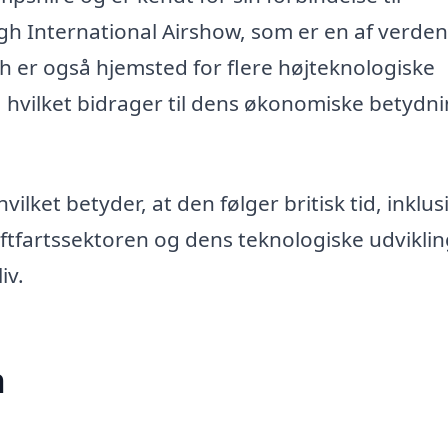
gh International Airshow, som er en af verden
 er også hjemsted for flere højteknologiske
 hvilket bidrager til dens økonomiske betydni
lket betyder, at den følger britisk tid, inklus
tfartssektoren og dens teknologiske udviklin
iv.
h