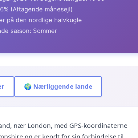
.6% (Aftagende månesejl)
er på den nordlige halvkugle
de sæson: Sommer
er
🌍 Nærliggende lande
gland, nær London, med GPS-koordinaterne
pshire og er kendt for sin forbindelse til