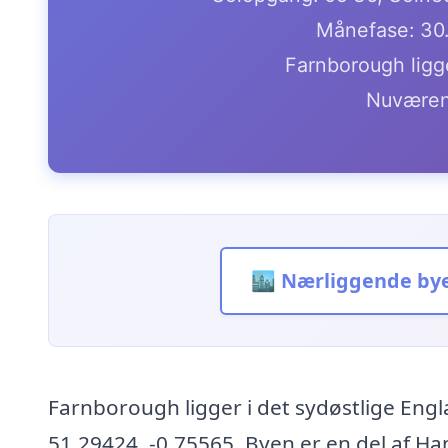
Månefase: 30
Farnborough ligg
Nuværen
🏙️ Nærliggende by
Farnborough ligger i det sydøstlige En
51.29424, -0.75565. Byen er en del af Ham