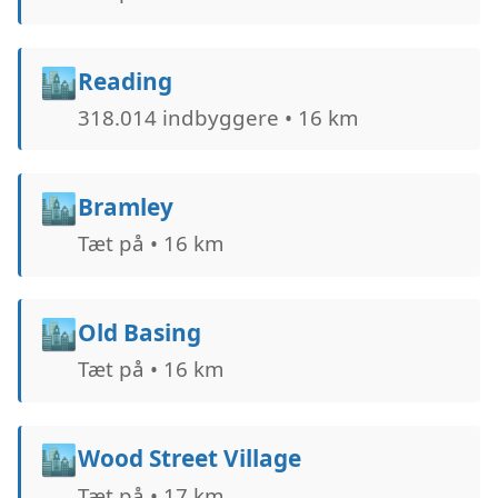
🏙️
Reading
318.014 indbyggere • 16 km
🏙️
Bramley
Tæt på • 16 km
🏙️
Old Basing
Tæt på • 16 km
🏙️
Wood Street Village
Tæt på • 17 km