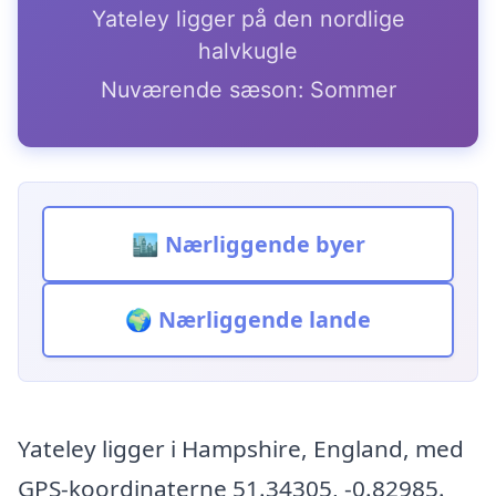
Yateley ligger på den nordlige
halvkugle
Nuværende sæson: Sommer
🏙️ Nærliggende byer
🌍 Nærliggende lande
Yateley ligger i Hampshire, England, med
GPS-koordinaterne 51.34305, -0.82985.