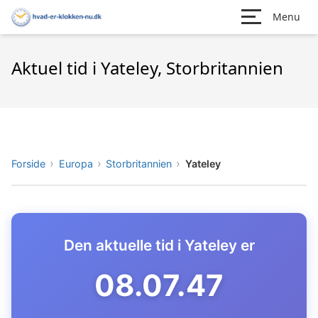
Menu
Aktuel tid i Yateley, Storbritannien
Forside
Europa
Storbritannien
Yateley
Den aktuelle tid i Yateley er
08.07.48