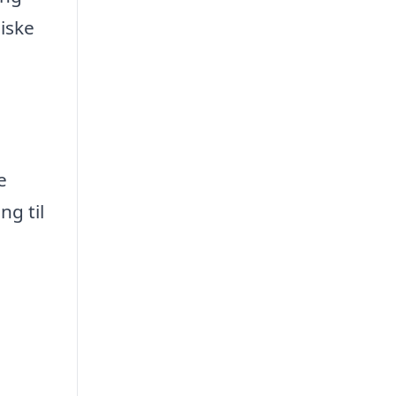
iske
e
ng til