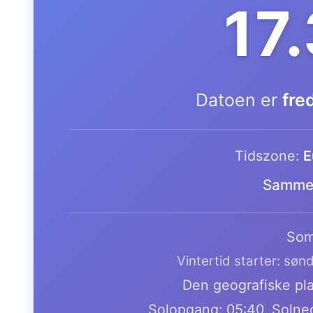
17
Datoen er
fre
Tidszone:
E
Samme 
Som
Vintertid starter: søn
Den geografiske pla
Solopgang: 05:40, Solne