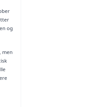
tober
tter
ren og
l, men
isk
lle
være