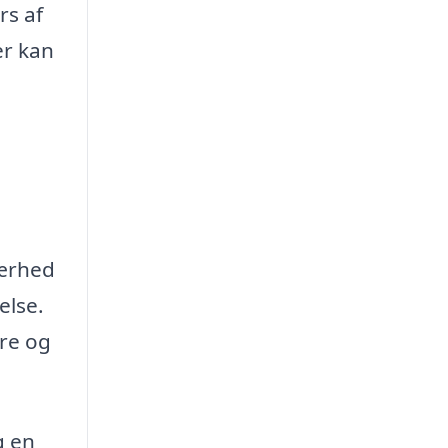
rs af
er kan
nærhed
else.
ure og
g en