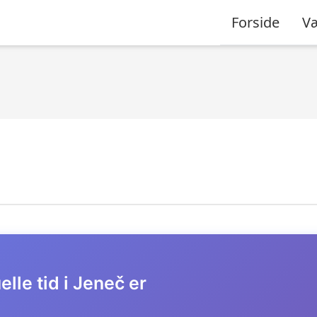
Forside
Væ
lle tid i Jeneč er