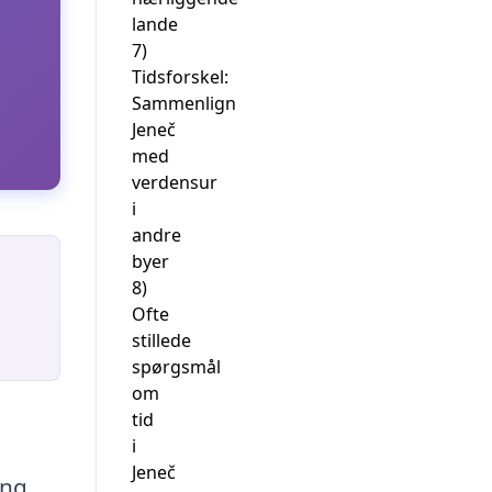
lande
7)
Tidsforskel:
Sammenlign
Jeneč
med
verdensur
i
andre
byer
8)
Ofte
stillede
spørgsmål
om
tid
,
i
Jeneč
ing