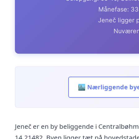
Månefase: 33
Jeneč ligger 
Nuværen
🏙️ Nærliggende by
Jeneč er en by beliggende i Centralbøhm
14.21482. Byen ligger tæt på hovedstaden