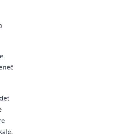
a
te
Jeneč
det
e
re
kale.