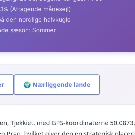
.1% (Aftagende månesejl)
på den nordlige halvkugle
de sæson: Sommer
er
🌍 Nærliggende lande
en, Tjekkiet, med GPS-koordinaterne 50.0873
 Prag, hvilket giver den en strategisk placer