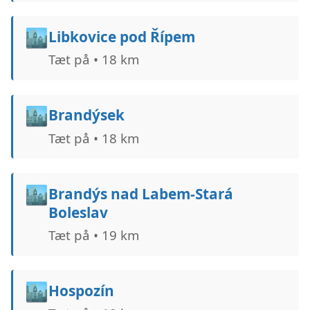
🏙️
Libkovice pod Řípem
Tæt på • 18 km
🏙️
Brandýsek
Tæt på • 18 km
🏙️
Brandýs nad Labem-Stará
Boleslav
Tæt på • 19 km
🏙️
Hospozín