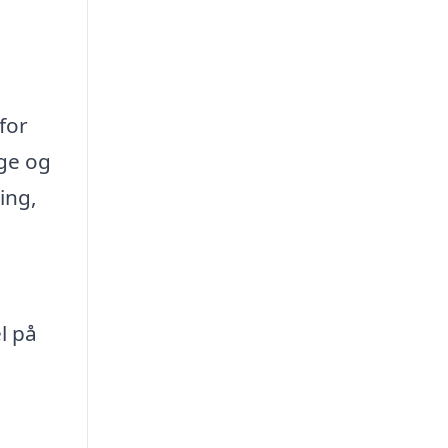
for
ge og
ing,
l på