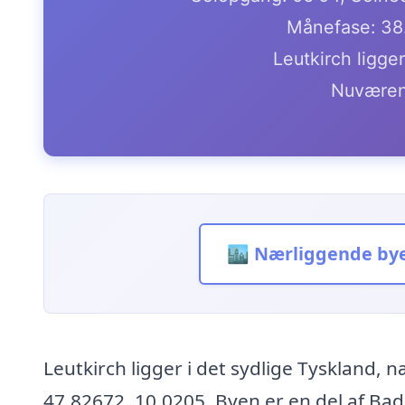
Månefase: 38
Leutkirch ligge
Nuværen
🏙️ Nærliggende by
Leutkirch ligger i det sydlige Tyskland,
47.82672, 10.0205. Byen er en del af Ba