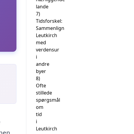
lande
7)
Tidsforskel:
Sammenlign
Leutkirch
med
verdensur
i
andre
byer
8)
Ofte
stillede
spørgsmål
om
tid
e
i
Leutkirch
nen,