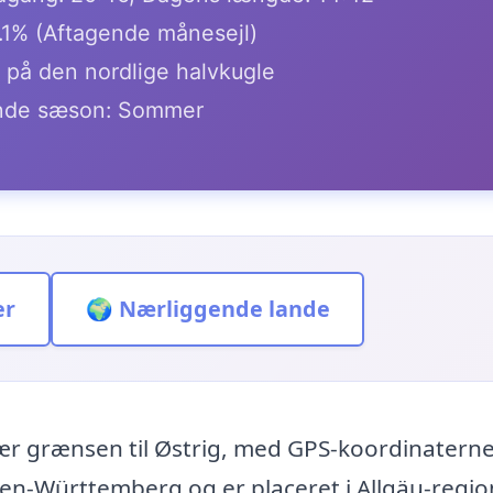
.1% (Aftagende månesejl)
r på den nordlige halvkugle
de sæson: Sommer
er
🌍 Nærliggende lande
 nær grænsen til Østrig, med GPS-koordinatern
den-Württemberg og er placeret i Allgäu-regio