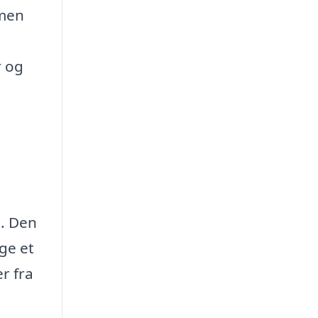
mmen
r og
t. Den
ge et
r fra