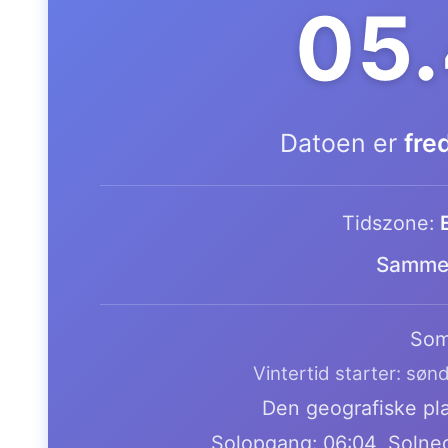
05
Datoen er
fre
Tidszone:
Samme 
Som
Vintertid starter: søn
Den geografiske pla
Solopgang: 06:04, Solne