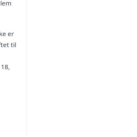
llem
ke er
et til
 18,