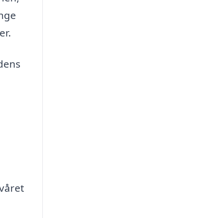
ange
er.
 dens
lvåret