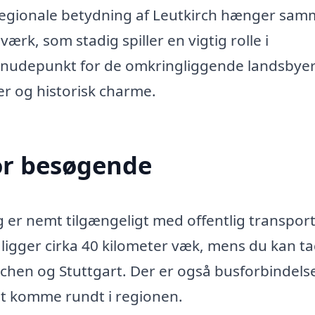
egionale betydning af Leutkirch hænger sa
k, som stadig spiller en vigtig rolle i
knudepunkt for de omkringliggende landsbye
er og historisk charme.
or besøgende
 er nemt tilgængeligt med offentlig transpor
gger cirka 40 kilometer væk, mens du kan ta
nchen og Stuttgart. Der er også busforbindelse
at komme rundt i regionen.