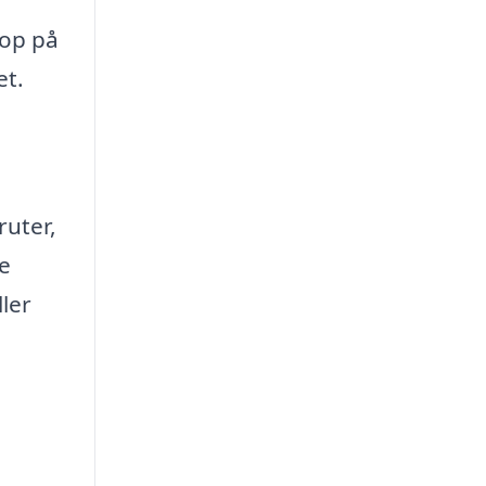
 op på
et.
ruter,
e
ler