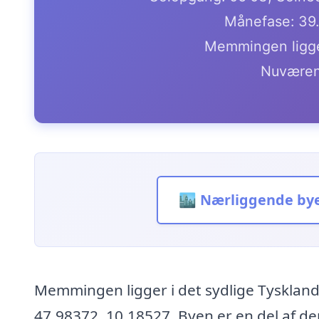
Månefase: 39
Memmingen ligge
Nuværen
🏙️ Nærliggende by
Memmingen ligger i det sydlige Tyskland
47.98372, 10.18527. Byen er en del af de