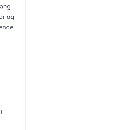
gang
er og
gende
l