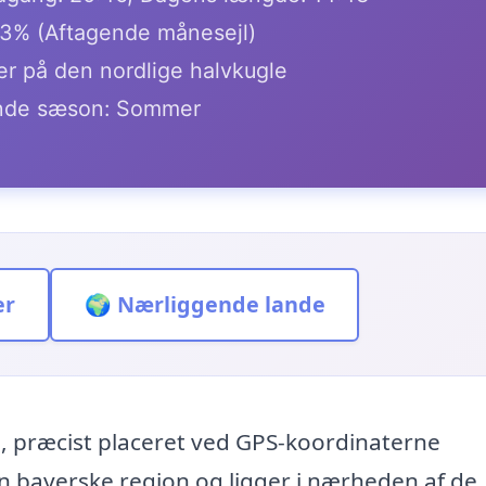
.3% (Aftagende månesejl)
r på den nordlige halvkugle
de sæson: Sommer
er
🌍 Nærliggende lande
, præcist placeret ved GPS-koordinaterne
n bayerske region og ligger i nærheden af de