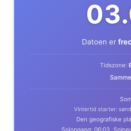
03.
Datoen er
fre
Tidszone:
Samme 
Som
Vintertid starter: søn
Den geografiske plac
Solopgang: 06:03, Solne