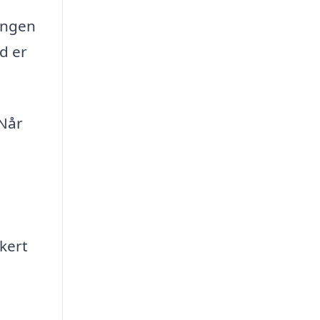
ingen
d er
 Når
kert