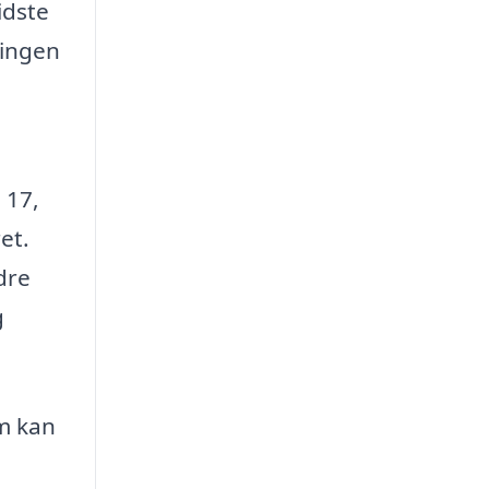
idste
mingen
 17,
et.
dre
g
om kan