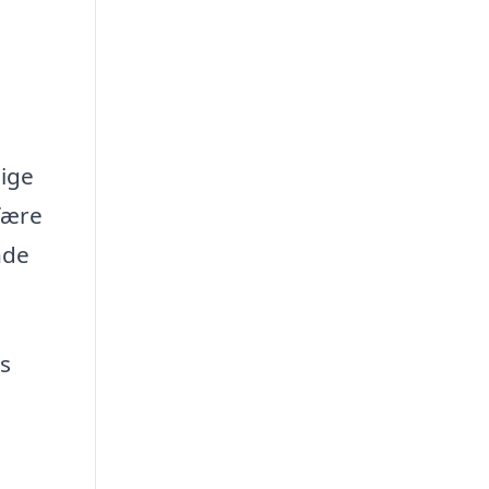
lige
fære
nde
s