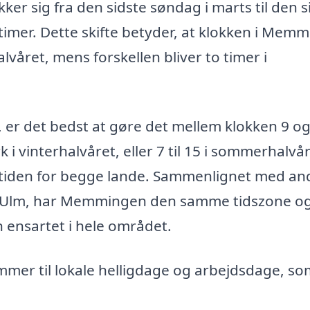
er sig fra den sidste søndag i marts til den s
2 timer. Dette skifte betyder, at klokken i Mem
lvåret, mens forskellen bliver to timer i
r det bedst at gøre det mellem klokken 9 og
rk i vinterhalvåret, eller 7 til 15 i sommerhalvår
dstiden for begge lande. Sammenlignet med an
g Ulm, har Memmingen den samme tidszone o
 ensartet i hele området.
mmer til lokale helligdage og arbejdsdage, s