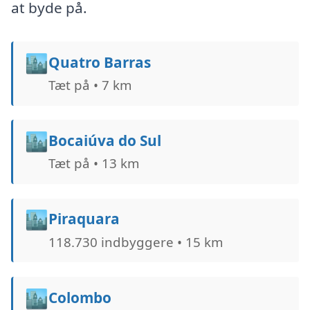
at byde på.
🏙️
Quatro Barras
Tæt på • 7 km
🏙️
Bocaiúva do Sul
Tæt på • 13 km
🏙️
Piraquara
118.730 indbyggere • 15 km
🏙️
Colombo