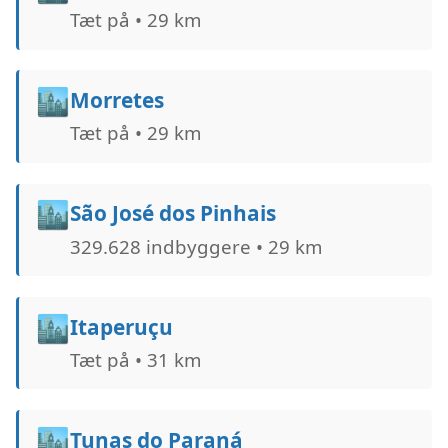
Tæt på • 29 km
🏙️
Morretes
Tæt på • 29 km
🏙️
São José dos Pinhais
329.628 indbyggere • 29 km
🏙️
Itaperuçu
Tæt på • 31 km
🏙️
Tunas do Paraná